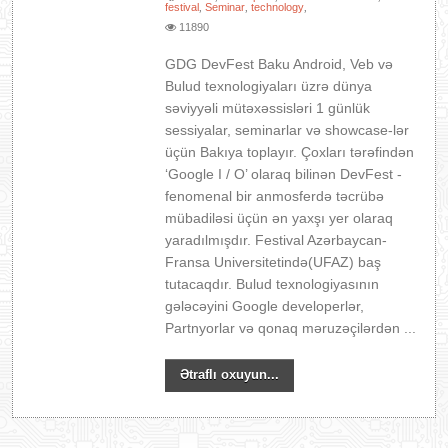
festival
Seminar
technology
,
,
,
11890
GDG DevFest Baku Android, Veb və
Bulud texnologiyaları üzrə dünya
səviyyəli mütəxəssisləri 1 günlük
sessiyalar, seminarlar və showcase-lər
üçün Bakıya toplayır. Çoxları tərəfindən
‘Google I / O’ olaraq bilinən DevFest -
fenomenal bir anmosferdə təcrübə
mübadiləsi üçün ən yaxşı yer olaraq
yaradılmışdır. Festival Azərbaycan-
Fransa Universitetində(UFAZ) baş
tutacaqdır. Bulud texnologiyasının
gələcəyini Google developerlər,
Partnyorlar və qonaq məruzəçilərdən ...
Ətraflı oxuyun...