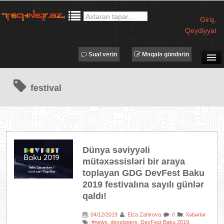
Giriş
,
Qeydiyyat
Sual verin
Məqalə göndərin
SUAL-CAVAB
festival
TECHNET TV
MƏQALƏLƏR
İŞ ELANLARI
TƏDBİRLƏR
Dünya səviyyəli
PROQRAMLAR
mütəxəssisləri bir araya
AVADANLIQLAR
toplayan GDG DevFest Baku
2019 festivalına sayılı günlər
IT LÜĞƏT
qaldı!
XƏBƏRLƏR
04/12/2019
Elza Zahirova
:
Xəbərlər
:
:
: 0
#news
developers
DevFest Baku 2019
:
,
,
,