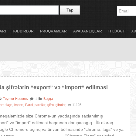
Tap
ARI
TƏDBİRLƏR
PROQRAMLAR
AVADANLIQLAR
IT LÜĞƏT
X
 şifrələrin “export” və “import” edilməsi
Teymur Hesenov
:
Başqa
:
: 1
ort
flags
import
Parol
parollar
şifrə
şifrələr
11125
,
,
,
,
,
,
,
əqaləmizdə sizə Chrome-un yaddaşında saxlanılmış
export” və “import” edilməsi haqqında danışacagıq. İlk olaraq
oogle Chrome-u açırıq və ünvan bölməsində “chrome:flags” və ya