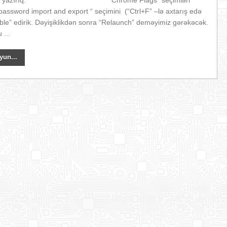
lags” yazırıq. “Chrome Flags” seçimləri
password import and export “ seçimini (“Ctrl+F” –lə axtarış edə
nable” edirik. Dəyişiklikdən sonra “Relaunch” deməyimiz gərəkəcək.
...
yun...