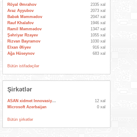
Röyal Əmrahov
2335 xal
Araz Ayyubov
2073 xal
Babək Məmmədov
2047 xal
Rauf Khalafov
1946 xal
Ramil Məmmədov
1347 xal
Şəhriyar Rzayev
1055 xal
Rizvan Bayramov
1030 xal
Elxan Əliyev
916 xal
Ağa Hüseynov
683 xal
Bütün istifadəçilər
Şirkətlər
ASAN xidmet Innovasiya Mərkəzi
12 xal
Microsoft Azerbaijan
0 xal
Bütün şirkətlər