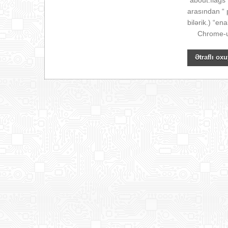
“about:f
arasından “ 
bilərik.) “e
Chrome-u 
Ətraflı oxu