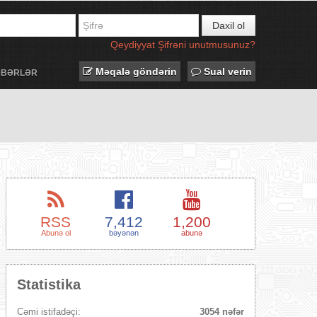
Daxil ol
Qeydiyyat
Şifrəni unutmusunuz?
Məqalə göndərin
Sual verin
ƏBƏRLƏR
RSS
7,412
1,200
Abunə ol
bəyənən
abunə
Statistika
Cəmi istifadəçi:
3054 nəfər