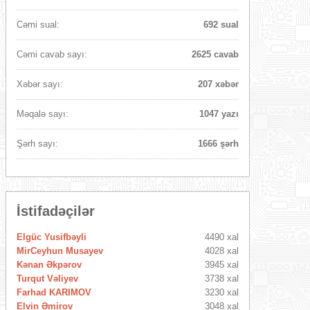
Cəmi sual:
692 sual
Cəmi cavab sayı:
2625 cavab
Xəbər sayı:
207 xəbər
Məqalə sayı:
1047 yazı
Şərh sayı:
1666 şərh
İstifadəçilər
Elgüc Yusifbəyli
4490 xal
MirCeyhun Musayev
4028 xal
Kənan Əkpərov
3945 xal
Turqut Vəliyev
3738 xal
Farhad KARIMOV
3230 xal
Elvin Əmirov
3048 xal