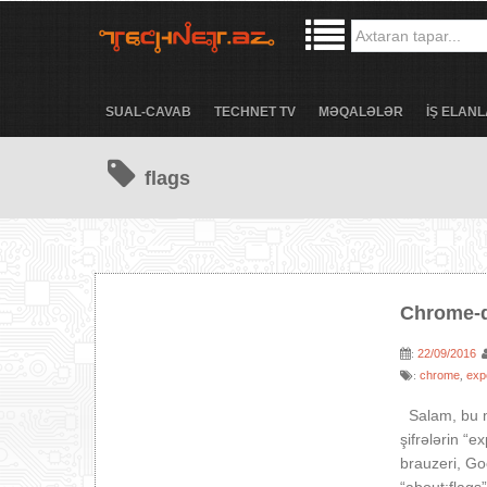
SUAL-CAVAB
TECHNET TV
MƏQALƏLƏR
İŞ ELANL
flags
Chrome-da
22/09/2016
:
chrome
exp
:
,
Salam, bu m
şifrələrin “
brauzeri, G