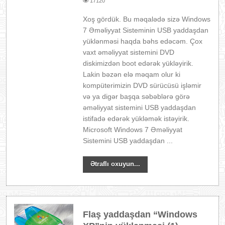
17120
Xoş gördük. Bu məqalədə sizə Windows
7 Əməliyyat Sisteminin USB yaddaşdan
yüklənməsi haqda bəhs edəcəm. Çox
vaxt əməliyyat sistemini DVD
diskimizdən boot edərək yükləyirik.
Lakin bəzən elə məqam olur ki
kompüterimizin DVD sürücüsü işləmir
və ya digər başqa səbəblərə görə
əməliyyat sistemini USB yaddaşdan
istifadə edərək yükləmək istəyirik.
Microsoft Windows 7 Əməliyyat
Sistemini USB yaddaşdan ...
Ətraflı oxuyun...
Flaş yaddaşdan “Windows