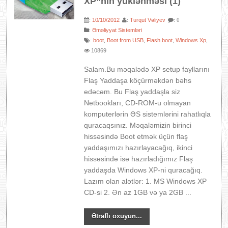
XP”nin yüklənməsi (1)
10/10/2012
Turqut Vəliyev
:
:
: 0
:
Əməliyyat Sistemləri
boot
Boot from USB
Flash boot
Windows Xp
:
,
,
,
,
10869
Salam.Bu məqalədə XP setup fayllarını
Flaş Yaddaşa köçürməkdən bəhs
edəcəm. Bu Flaş yaddaşla siz
Netbookları, CD-ROM-u olmayan
komputerlərin ƏS sistemlərini rahatlıqla
quracaqsınız. Məqaləmizin birinci
hissəsində Boot etmək üçün flaş
yaddaşımızı hazırlayacağıq, ikinci
hissəsində isə hazırladığımız Flaş
yaddaşda Windows XP-ni quracağıq.
Lazım olan alətlər: 1. MS Windows XP
CD-si 2. Ən az 1GB və ya 2GB ...
Ətraflı oxuyun...