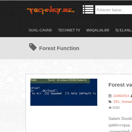
SUAL-CAVAB
TECHNET TV
MƏQALƏLƏR
İŞ ELANL
Forest Function
Forest v
22/06/2014
:
DFL
Domain
:
,
9183
Salam Dostla
qaldırırıqs
powershell 