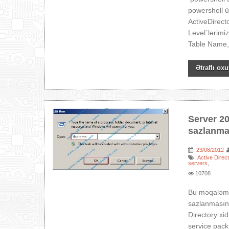
powershell 
ActiveDirect
Level`lərimi
Table Name,
Ətraflı oxu
Server 20
sazlanma
23/08/2012
:
Active Direc
:
servers
,
10708
Bu məqaləmiz
sazlanmasına
Directory xi
service pack