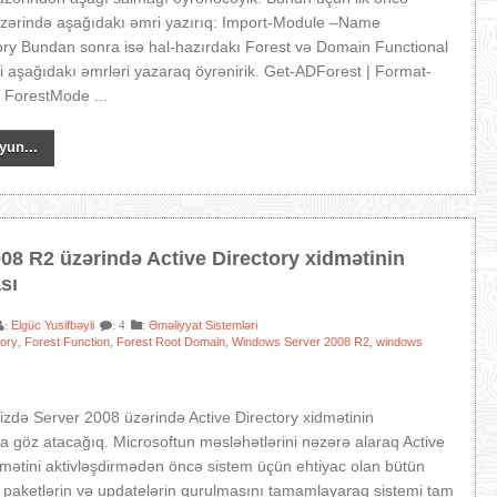
üzərində aşağıdakı əmri yazırıq: Import-Module –Name
ory Bundan sonra isə hal-hazırdakı Forest və Domain Functional
zi aşağıdakı əmrləri yazaraq öyrənirik. Get-ADForest | Format-
 ForestMode ...
yun...
08 R2 üzərində Active Directory xidmətinin
sı
Elgüc Yusifbəyli
:
Əməliyyat Sistemləri
:
: 4
tory
Forest Function
Forest Root Domain
Windows Server 2008 R2
windows
,
,
,
,
də Server 2008 üzərində Active Directory xidmətinin
 göz atacağıq. Microsoftun məsləhətlərini nəzərə alaraq Active
dmətini aktivləşdirmədən öncə sistem üçün ehtiyac olan bütün
 paketlərin və updatelərin qurulmasını tamamlayaraq sistemi tam