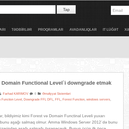
Tap
ARI
TƏDBİRLƏR
PROQRAMLAR
AVADANLIQLAR
IT LÜĞƏT
X
ə Domain Functional Level`i downgrade etmək
Farhad KARIMOV
:
Əməliyyat Sistemləri
:
: 0
 Function Level
Downgrade FFL DFL
FFL
Forest Function
windows servers
,
,
,
,
,
r, bildiyimiz kimi Forest və Domain Functinal Leveli yuxarı
a, bunu aşağı salmaq olmur. Amma Windows Server 2012`də bunu
üzərindən aşağı salmağı öyrənəcəyik. Bunun üçün ilk öncə