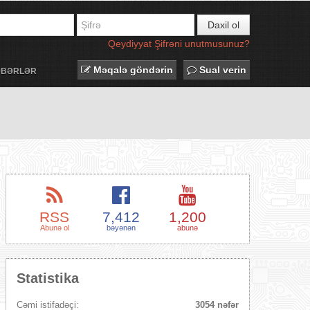
Daxil ol
Qeydiyyat
Şifrəni unutmusunuz?
Məqalə göndərin
Sual verin
ƏBƏRLƏR
RSS
7,412
1,200
Abunə ol
bəyənən
abunə
Statistika
Cəmi istifadəçi:
3054 nəfər