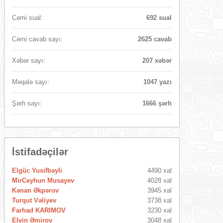
Cəmi sual:
692 sual
Cəmi cavab sayı:
2625 cavab
Xəbər sayı:
207 xəbər
Məqalə sayı:
1047 yazı
Şərh sayı:
1666 şərh
İstifadəçilər
Elgüc Yusifbəyli
4490 xal
MirCeyhun Musayev
4028 xal
Kənan Əkpərov
3945 xal
Turqut Vəliyev
3738 xal
Farhad KARIMOV
3230 xal
Elvin Əmirov
3048 xal