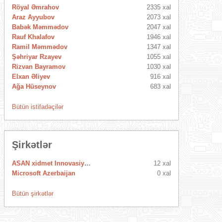
Röyal Əmrahov
2335 xal
Araz Ayyubov
2073 xal
Babək Məmmədov
2047 xal
Rauf Khalafov
1946 xal
Ramil Məmmədov
1347 xal
Şəhriyar Rzayev
1055 xal
Rizvan Bayramov
1030 xal
Elxan Əliyev
916 xal
Ağa Hüseynov
683 xal
Bütün istifadəçilər
Şirkətlər
ASAN xidmet Innovasiya Mərkəzi
12 xal
Microsoft Azerbaijan
0 xal
Bütün şirkətlər