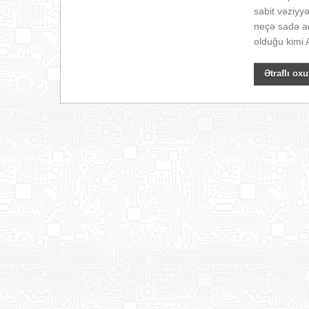
sabit vəziyyə
neçə sadə ad
olduğu kimi A
Ətraflı oxu