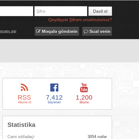
Daxil ol
Qeydiyyat
Şifrəni unutmusunuz?
Məqalə göndərin
Sual verin
ƏBƏRLƏR
RSS
7,412
1,200
Abunə ol
bəyənən
abunə
Statistika
Cəmi istifadəçi:
3054 nəfər