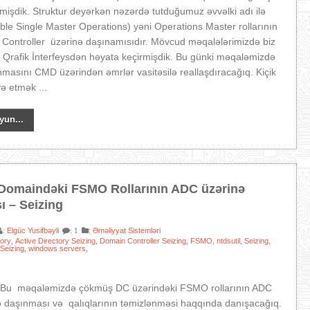
işdik. Struktur deyərkən nəzərdə tutduğumuz əvvəlki adı ilə
le Single Master Operations) yəni Operations Master rollarının
Controller üzərinə daşınamısıdır. Mövcud məqalələrimizdə biz
 Qrafik İnterfeysdən həyata keçirmişdik. Bu günki məqaləmizdə
ınmasını CMD üzərindən əmrlər vasitəsilə reallaşdıracağıq. Kiçik
və etmək ...
yun...
omaindəki FSMO Rollarının ADC üzərinə
ı – Seizing
Elgüc Yusifbəyli
:
Əməliyyat Sistemləri
:
: 1
tory
Active Directory Seizing
Domain Controller Seizing
FSMO
ntdsutil
Seizing
,
,
,
,
,
,
Seizing
windows servers
,
,
 Bu məqaləmizdə çökmüş DC üzərindəki FSMO rollarının ADC
ə daşınması və qalıqlarının təmizlənməsi haqqında danışacağıq.