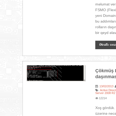
məlumat verm
FSMO (Flexib
yeni Domain 
bu addımları
rolların daş
bir qeyd əla
Ətraflı oxu
Çökmüş D
daşınmas
13/02/2013
:
Active Direc
:
Server 2008 R2 
12214
Xoş gördük.
üzərinə nec