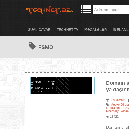
SUAL-CAVAB
TECHNET TV
MƏQALƏLƏR
İŞ ELANL
FSMO
Domain s
yə daşınm
27/04/2013
:
Active Direc
:
Operations
FS
,
Directory
windo
,
15422
Domain struk