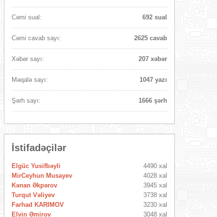
Cəmi sual:
692 sual
Cəmi cavab sayı:
2625 cavab
Xəbər sayı:
207 xəbər
Məqalə sayı:
1047 yazı
Şərh sayı:
1666 şərh
İstifadəçilər
Elgüc Yusifbəyli
4490 xal
MirCeyhun Musayev
4028 xal
Kənan Əkpərov
3945 xal
Turqut Vəliyev
3738 xal
Farhad KARIMOV
3230 xal
Elvin Əmirov
3048 xal