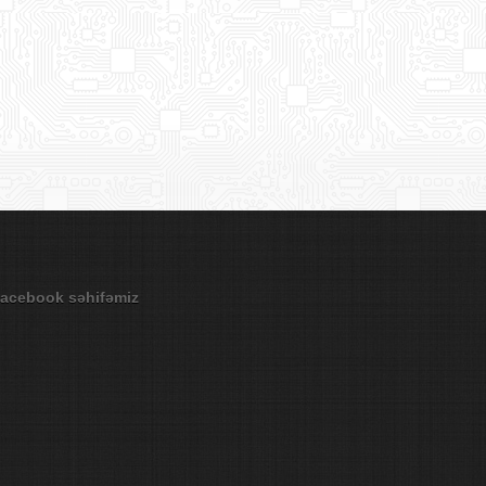
acebook səhifəmiz