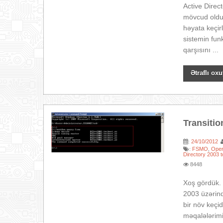
Active Direc
mövcud olduğ
həyata keçirl
sistemin funk
qarşısını ...
Ətraflı oxu
Transitio
24/10/2012
:
FSMO
Oper
:
,
Directory 2003 t
8448
Xoş gördük. 
2003 üzərin
bir növ keçi
məqalələrimi