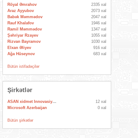
Röyal Əmrahov
2335 xal
Araz Ayyubov
2073 xal
Babək Məmmədov
2047 xal
Rauf Khalafov
1946 xal
Ramil Məmmədov
1347 xal
Şəhriyar Rzayev
1055 xal
Rizvan Bayramov
1030 xal
Elxan Əliyev
916 xal
Ağa Hüseynov
683 xal
Bütün istifadəçilər
Şirkətlər
ASAN xidmet Innovasiya Mərkəzi
12 xal
Microsoft Azerbaijan
0 xal
Bütün şirkətlər