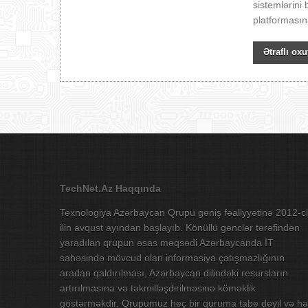
sistemlərini
platformasın
Ətraflı oxu
TechNet.Az Haqqında
Texnologiya Azərbaycan Qrupu geniş fəaliyyətinə 2012-ci
ilin avqust ayından başlayıb. Könüllü gənclər tərəfindən
yaradılan qrupun əsas məqsədi Azərbaycanda İT
sahəsində mövcud olan informasiya çatışmazlığının
aradan qaldırılması, Azərbaycan dilindəki resursların
artırılmasına və təkmilləşdirilməsinə köməklik
göstərməkdir. Qrupumuz heç bir quruma tabe deyil və hə