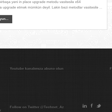
 birbaşa yəni in place upgrade metodu vasitəsilə x64
a upgrade etmək mümkün deyil. Lakin bəzi metodlar vasitəsilə ...
yun...
Youtube kanalımıza abunə olun
F
Follow on Twitter
@Technet_Az
r