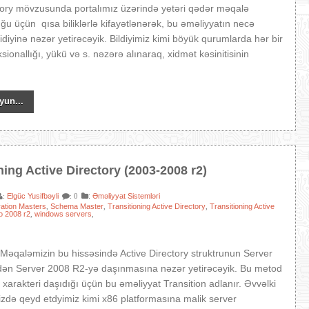
tory mövzusunda portalımız üzərində yetəri qədər məqalə
u üçün qısa biliklərlə kifayətlənərək, bu əməliyyatın necə
idiyinə nəzər yetirəcəyik. Bildiyimiz kimi böyük qurumlarda hər bir
sionallığı, yükü və s. nəzərə alınaraq, xidmət kəsinitisinin
yun...
ning Active Directory (2003-2008 r2)
Elgüc Yusifbəyli
:
Əməliyyat Sistemləri
:
: 0
ation Masters
Schema Master
Transitioning Active Directory
Transitioning Active
,
,
,
o 2008 r2
windows servers
,
,
Məqaləmizin bu hissəsində Active Directory struktrunun Server
dən Server 2008 R2-yə daşınmasına nəzər yetirəcəyik. Bu metod
d xarakteri daşıdığı üçün bu əməliyyat Transition adlanır. Əvvəlki
zdə qeyd etdyimiz kimi x86 platformasına malik server