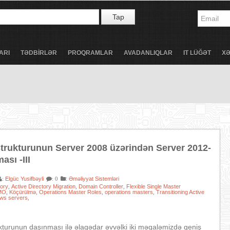
Tap
ARI
TƏDBİRLƏR
PROQRAMLAR
AVADANLIQLAR
IT LÜĞƏT
X
trukturunun Server 2008 üzərindən Server 2012-
ası -III
Elgüc Yusifbəyli
:
Əməliyyat Sistemləri
:
: 0
tory
Active Directory Migration
Domain Controller
Flexible Single Master
,
,
,
MO
Köçürülmə
Operations Master Roles
operations masters
Transitioning Active
,
,
,
,
ws servers
,
turunun daşınması ilə əlaqədar əvvəlki iki məqaləmizdə geniş