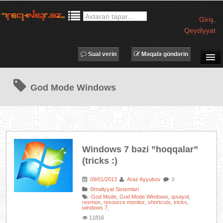
Giriş
,
Qeydiyyat
Sual verin
Məqalə göndərin
SUAL-CAVAB
God Mode Windows
TECHNET TV
MƏQALƏLƏR
İŞ ELANLARI
TƏDBİRLƏR
Windows 7 bəzi ”hoqqalar”
PROQRAMLAR
(tricks :)
AVADANLIQLAR
09/01/2013
Araz Ayyubov
:
:
: 0
IT LÜĞƏT
:
Əməliyyat Sistemləri
God Mode
God Mode Windows
qısayol
:
,
,
,
XƏBƏRLƏR
resmon
resource monitor
shortcuts
tricks
,
,
,
,
windows 7
,
11816