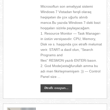
Microsoftun son əməliyyat sistemi
Windows 7 Vistadan fərqli olaraq
həqiqətən də çox uğurlu alınıb
məncə.Bu yazıda Windows 7-dəki bəzi
hoqqaları sizinlə paylaşacağam.
1. Resource Monitor — Task Manager-
in üstün versiyasıdır. CPU, Memory,
Disk və s. haqqında çox ətraflı məlumat
verir. START-a daxil olun, “Search
Programs and
files” RESMON yazıb ENTERi basın.
2. God Mode(əstağfurullah amma bu
adı mən fikirləşməmişəm :)) — Control
Panel sizə ...
Ətraflı oxuyun...