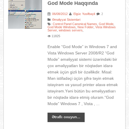
God Mode Haqqında
06/08/2012
Elgüc Yusifbəyli
:
:
: 2
:
Əməliyyat Sistemləri
Control Panel Canonical Names
God Mode
:
,
,
God Mode Windows
New Folder
Vista Windows
,
,
Server
windows servers
,
,
11825
Enable “God Mode” in Windows 7 and
Vista Windows Server 2008/R2 “God
Mode” əməliyyat sistemi üzərindəki bir
çox əməliyyatları bir nöqtədən idarə
etmək üçün gizli bir özəllikdir. Misal:
Mən istifadəçi üçün şifrə təyin etmək
istəyirəm və yaxud printer əlavə etmək
istəyirəm.Yəni bütün bu əməliyyatlıarı
bir nöqtədə idarə etmiş oluram.“God
Mode” Windows 7 , Vista , ...
Ətraflı oxuyun...