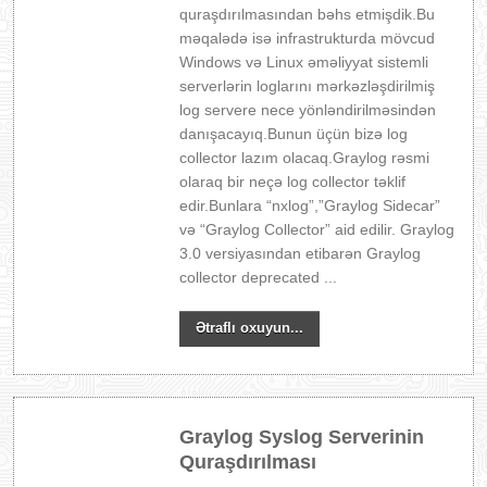
quraşdırılmasından bəhs etmişdik.Bu
məqalədə isə infrastrukturda mövcud
Windows və Linux əməliyyat sistemli
serverlərin loglarını mərkəzləşdirilmiş
log servere nece yönləndirilməsindən
danışacayıq.Bunun üçün bizə log
collector lazım olacaq.Graylog rəsmi
olaraq bir neçə log collector təklif
edir.Bunlara “nxlog”,”Graylog Sidecar”
və “Graylog Collector” aid edilir. Graylog
3.0 versiyasından etibarən Graylog
collector deprecated ...
Ətraflı oxuyun...
Graylog Syslog Serverinin
Quraşdırılması