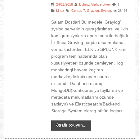
24/11/2018
Bəhruz Allahverdiyev
:
:
: 1
:
Linux
Centos 7
Graylog
Syslog
28496
:
,
,
,
Salam Dostlar! Bu məqələ ‘Graylog’
syslog serverinin quraşdırılması və ilkin
konfiqurasiyaların aparılması ilə bağlıdı.
İlk öncə Graylog haqda qısa məlumat
vermək istərdim. ELK və SPLUNK kimi
proqram təminatlarında olan
xüsusiyyətləri özündə cəmləyən, log
monitorinqi həyata keçirən
mərkəzləşdirilmiş open source
sistemdir.Database olaraq
MongoDB(Konfiqurasiya fayllarını və
metadata məlumatlarını özündə
saxlayır) və Elasticsearch(Backend
Storage System olaraq bütün logları ...
Ətraflı oxuyun...