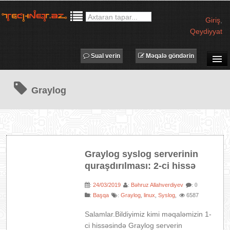
Giriş
,
Qeydiyyat
Sual verin
Məqalə göndərin
SUAL-CAVAB
Graylog
TECHNET TV
MƏQALƏLƏR
İŞ ELANLARI
TƏDBİRLƏR
Graylog syslog serverinin
PROQRAMLAR
quraşdırılması: 2-ci hissə
AVADANLIQLAR
24/03/2019
Bəhruz Allahverdiyev
:
:
: 0
IT LÜĞƏT
:
Başqa
Graylog
linux
Syslog
6587
:
,
,
,
XƏBƏRLƏR
Salamlar.Bildiyimiz kimi məqaləmizin 1-
ci hissəsində Graylog serverin