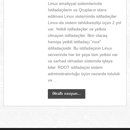
Linux əməliyyat sistemlərində
İstifadəçilərin və Qrupların idarə
edilməsi Linux sistemində istifadəçilər
Linux-da sistem təhlükəsizliyi üçün 2 yol
var. Yetkili istifadəçilər və yetkisi
olmayan istifadəçilər. İlkin olaraq
həmişə yetkili istifadəçi “root”
istifadəçisidir. Bu istifadəçinin Linux
serverində hər bir şeyə tam yetkisi var
və sərhəd olmadan sistemdə işləyə
bilər. ROOT istifadəçisi sistem
administratorluğu üçün nəzərdə tutulub
və ...
Ətraflı oxuyun...