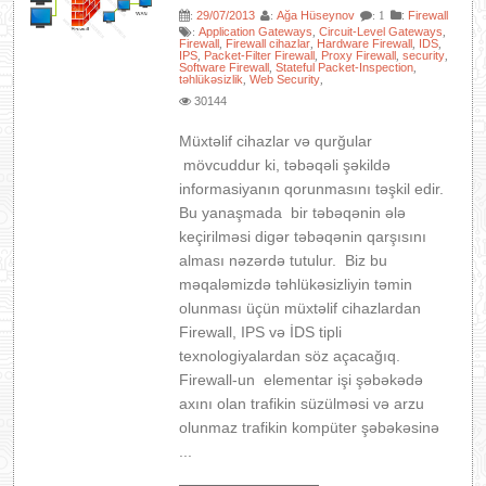
29/07/2013
Ağa Hüseynov
:
Firewall
:
:
: 1
Application Gateways
Circuit-Level Gateways
:
,
,
Firewall
Firewall cihazlar
Hardware Firewall
IDS
,
,
,
,
IPS
Packet-Filter Firewall
Proxy Firewall
security
,
,
,
,
Software Firewall
Stateful Packet-Inspection
,
,
təhlükəsizlik
Web Security
,
,
30144
Müxtəlif cihazlar və qurğular
mövcuddur ki, təbəqəli şəkildə
informasiyanın qorunmasını təşkil edir.
Bu yanaşmada bir təbəqənin ələ
keçirilməsi digər təbəqənin qarşısını
alması nəzərdə tutulur. Biz bu
məqaləmizdə təhlükəsizliyin təmin
olunması üçün müxtəlif cihazlardan
Firewall, IPS və İDS tipli
texnologiyalardan söz açacağıq.
Firewall-un elementar işi şəbəkədə
axını olan trafikin süzülməsi və arzu
olunmaz trafikin kompüter şəbəkəsinə
...