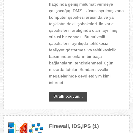
haqqında geniş məlumat verməyə
çalışacağıq. DMZ– xüsusi ayrılmış zona
kompüter şəbəkəsi arasında və ya
təşkilatın daxili şəbəkələri ilə xarici
şəbəkələrin aralığında olan ayrılmış
xüsusi bir zonadı. Bu müxtəlif
şəbəkələrin ayrılıqda təhlükəsiz
fəaliyyət göstərməsi və təhlükəsizlik
baxımından onların bir başa
bağlantıların tənzimlənməsi üçün
nəzərdə tutulur. Bundan əvvəlki
məqalələrimdə qeyd etdiyim kimi
internet ...
Ətraflı oxuyun...
Firewall, IDS,IPS (1)