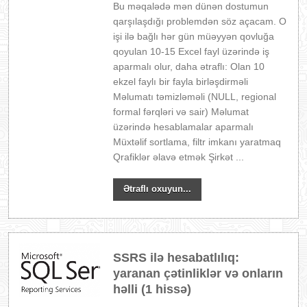
Bu məqalədə mən dünən dostumun
qarşılaşdığı problemdən söz açacam. O
işi ilə bağlı hər gün müəyyən qovluğa
qoyulan 10-15 Excel fayl üzərində iş
aparmalı olur, daha ətraflı: Olan 10
ekzel faylı bir fayla birləşdirməli
Məlumatı təmizləməli (NULL, regional
formal fərqləri və sair) Məlumat
üzərində hesablamalar aparmalı
Müxtəlif sortlama, filtr imkanı yaratmaq
Qrafiklər əlavə etmək Şirkət ...
Ətraflı oxuyun...
SSRS ilə hesabatlılıq:
yaranan çətinliklər və onların
həlli (1 hissə)