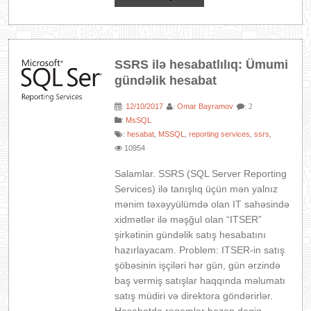
SSRS ilə hesabatlılıq: Ümumi
gündəlik hesabat
12/10/2017
Omar Bayramov
:
:
: 2
:
MsSQL
hesabat
MSSQL
reporting services
ssrs
:
,
,
,
,
10954
Salamlar. SSRS (SQL Server Reporting
Services) ilə tanışlıq üçün mən yalnız
mənim təxəyyülümdə olan IT sahəsində
xidmətlər ilə məşğul olan “ITSER”
şirkətinin gündəlik satış hesabatını
hazırlayacam. Problem: ITSER-in satış
şöbəsinin işçiləri hər gün, gün ərzində
baş vermiş satışlar haqqında məlumatı
satış müdiri və direktora göndərirlər.