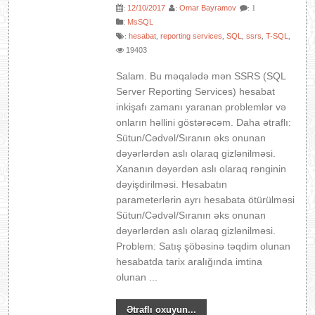
12/10/2017
Omar Bayramov
:
:
: 1
:
MsSQL
hesabat
reporting services
SQL
ssrs
T-SQL
:
,
,
,
,
,
19403
Salam. Bu məqalədə mən SSRS (SQL
Server Reporting Services) hesabat
inkişafı zamanı yaranan problemlər və
onların həllini göstərəcəm. Daha ətraflı:
Sütun/Cədvəl/Sıranın əks onunan
dəyərlərdən aslı olaraq gizlənilməsi.
Xananın dəyərdən aslı olaraq rənginin
dəyişdirilməsi. Hesabatın
parameterlərin ayrı hesabata ötürülməsi
Sütun/Cədvəl/Sıranın əks onunan
dəyərlərdən aslı olaraq gizlənilməsi.
Problem: Satış şöbəsinə təqdim olunan
hesabatda tarix aralığında imtina
olunan ...
Ətraflı oxuyun...