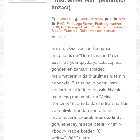
“Disclaimer text” (istifadəçi
imzası)
23/08/2013
Röyal Əmrahov
:
Mail
:
:
: 0
EMC
Exchange Server
Exchange server
:
,
,
2010
Hub transport rule
IIS
Microsoft Exchange
,
,
,
Server
Transport Rules
windows servers
,
,
,
13227
Salam, Əziz Dostlar. Bu günki
məqaləmizdə “Hub Transport” rule
üzərində yeni qayda yaradaraq mail
göndərilən zaman istifadəçi
məlumatlarının da ötürülməsini təmin
edəcəyik. Bunun üçün hazır “html”
kodlardan istifadə edəcəyik. Əvvəla
oxunacaq məlumatların “Active
Directory” üzərində daxil edildiyinə fikir
verməliyik. Bundan sonra hansı
məlumatların oxunub mail daxilində
görünənəcəyini seçə bilərik. <html>
<body> <table border=”0″
width=”100%”> <tr> ...