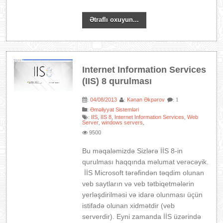
Ətraflı oxuyun...
Internet Information Services
(IIS) 8 qurulması
04/08/2013
Kənan Əkpərov
:
:
: 1
:
Əməliyyat Sistemləri
IIS
IIS 8
Internet Information Services
Web
:
,
,
,
Server
windows servers
,
,
9500
Bu məqaləmizdə Sizlərə İİS 8-in
qurulması haqqında məlumat verəcəyik.
İİS Microsoft tərəfindən təqdim olunan
veb saytların və veb tətbiqetmələrin
yerləşdirilməsi və idarə olunması üçün
istifadə olunan xidmətdir (veb
serverdir). Eyni zamanda İİS üzərində