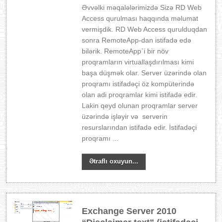
Əvvəlki məqalələrimizdə Sizə RD Web
Access qurulması haqqında məlumat
vermişdik. RD Web Access qurulduqdan
sonra RemoteApp-dan istifadə edə
bilərik. RemoteApp`i bir növ
proqramların virtuallaşdırılması kimi
başa düşmək olar. Server üzərində olan
proqramı istifadəçi öz kompüterində
olan adi proqramlar kimi istifadə edir.
Lakin qeyd olunan proqramlar server
üzərində işləyir və serverin
resurslarından istifadə edir. İstifadəçi
proqramı ...
Ətraflı oxuyun...
Exchange Server 2010