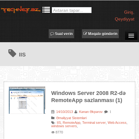
Giriş
,
Qeydiyyat
Sual verin
Məqalə göndərin
SUAL-CAVAB
IIS
TECHNET TV
MƏQALƏLƏR
İŞ ELANLARI
TƏDBİRLƏR
Windows Server 2008 R2-də
PROQRAMLAR
RemoteApp sazlanması (1)
AVADANLIQLAR
14/10/2013
Kənan Əkpərov
:
:
: 1
IT LÜĞƏT
:
Əməliyyat Sistemləri
IIS
RemoteApp
Terminal server
Web Access
:
,
,
,
,
XƏBƏRLƏR
windows servers
,
8770