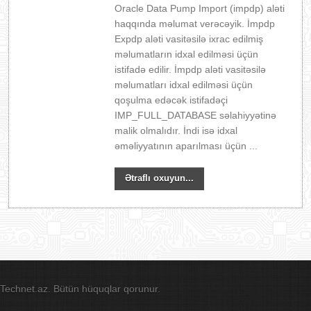
Oracle Data Pump Import (impdp) aləti
haqqında məlumat verəcəyik. İmpdp
Expdp aləti vasitəsilə ixrac edilmiş
məlumatların idxal edilməsi üçün
istifadə edilir. İmpdp aləti vasitəsilə
məlumatları idxal edilməsi üçün
qoşulma edəcək istifadəçi
IMP_FULL_DATABASE səlahiyyətinə
malik olmalıdır. İndi isə idxal
əməliyyatının aparılması üçün ...
Ətraflı oxuyun...
Technet.az. Bütün hüquqlar qorunur.