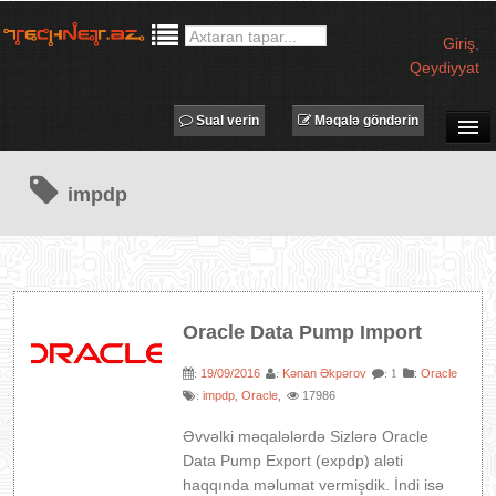
Giriş
,
Qeydiyyat
Sual verin
Məqalə göndərin
SUAL-CAVAB
impdp
TECHNET TV
MƏQALƏLƏR
İŞ ELANLARI
TƏDBİRLƏR
Oracle Data Pump Import
PROQRAMLAR
19/09/2016
Kənan Əkpərov
:
Oracle
:
:
: 1
AVADANLIQLAR
impdp
Oracle
17986
:
,
,
IT LÜĞƏT
Əvvəlki məqalələrdə Sizlərə Oracle
XƏBƏRLƏR
Data Pump Export (expdp) aləti
haqqında məlumat vermişdik. İndi isə