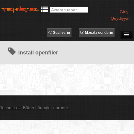
Giriş
,
Qeydiyyat
Sual verin
Məqalə göndərin
SUAL-CAVAB
install openfiler
TECHNET TV
MƏQALƏLƏR
İŞ ELANLARI
TƏDBİRLƏR
PROQRAMLAR
AVADANLIQLAR
Technet.az. Bütün hüquqlar qorunur.
IT LÜĞƏT
XƏBƏRLƏR