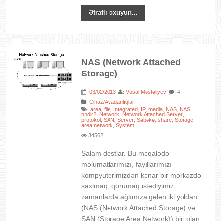
Ətraflı oxuyun...
NAS (Network Attached
Storage)
03/02/2013
Vüsal Məstəliyev
:
:
: 4
:
Cihaz/Avadanlıqlar
area
file
Integrated
IP
media
NAS
NAS
:
,
,
,
,
,
,
nədir?
Network
Network Attached Server
,
,
,
protokol
SAN
Server
Şəbəkə
share
Storage
,
,
,
,
,
area network
System
,
,
34562
Salam dostlar. Bu məqalədə
məlumatlarımızı, fayıllarımızı
kompyuterimizdən kənar bir mərkəzdə
saxlmaq, qorumaq istədiyimiz
zamanlarda ağlımıza gələn iki yoldan
(NAS (Network Attached Storage) və
SAN (Storage Area Network)) biri olan