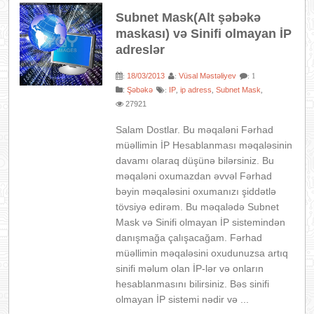
Subnet Mask(Alt şəbəkə
maskası) və Sinifi olmayan İP
adreslər
18/03/2013
Vüsal Məstəliyev
:
:
: 1
:
Şəbəkə
IP
ip adress
Subnet Mask
:
,
,
,
27921
Salam Dostlar. Bu məqaləni Fərhad
müəllimin İP Hesablanması məqaləsinin
davamı olaraq düşünə bilərsiniz. Bu
məqaləni oxumazdan əvvəl Fərhad
bəyin məqaləsini oxumanızı şiddətlə
tövsiyə edirəm. Bu məqalədə Subnet
Mask və Sinifi olmayan İP sistemindən
danışmağa çalışacağam. Fərhad
müəllimin məqaləsini oxudunuzsa artıq
sinifi məlum olan İP-lər və onların
hesablanmasını bilirsiniz. Bəs sinifi
olmayan İP sistemi nədir və ...