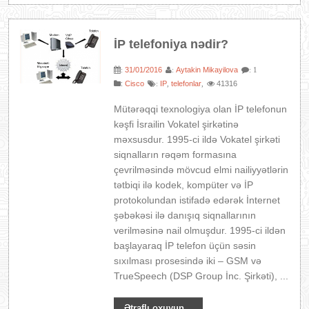
İP telefoniya nədir?
31/01/2016
Aytakin Mikayilova
:
:
: 1
:
Cisco
IP
telefonlar
41316
:
,
,
Mütərəqqi texnologiya olan İP telefonun
kəşfi İsrailin Vokatel şirkətinə
məxsusdur. 1995-ci ildə Vokatel şirkəti
siqnalların rəqəm formasına
çevrilməsində mövcud elmi nailiyyətlərin
tətbiqi ilə kodek, kompüter və İP
protokolundan istifadə edərək İnternet
şəbəkəsi ilə danışıq siqnallarının
verilməsinə nail olmuşdur. 1995-ci ildən
başlayaraq İP telefon üçün səsin
sıxılması prosesində iki – GSM və
TrueSpeech (DSP Group İnc. Şirkəti), ...
Ətraflı oxuyun...