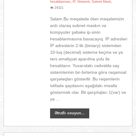
hesablanması
IP
Network
Subnet Mask
,
,
,
,
24321
Salam.Bu məqalədə ötən məqaləmizin
ardı olaraq subnet maskın və
kompyuter şəbəkə ip-sinin
hesablanmasına baxacayıq. İP adresləri
İP adreslərin 2-lik (biniary) sistemdən
10-luq (decimal) sistemə keçmə və ya
tərs əməliyyat aparılma yolu ilə
hesablanır. Yuxarıdakı cədvəldə say
sistemlərinin bir-birlərinə görə rəqamsal
qarşələqları göstərilir. Bu rəqəmlərin
istifadə qaydasını aşağdakı misalla
göstərmək olar. Bit qarşılıqları 1(var) və
ya ...
Ətraflı oxuyun...