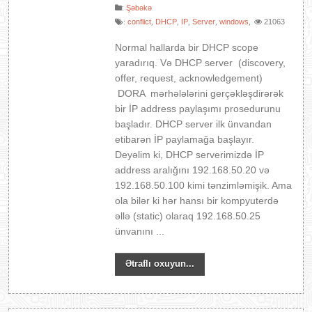
:
Şəbəkə
conflict
DHCP
IP
Server
windows
21063
:
,
,
,
,
,
Normal hallarda bir DHCP scope
yaradırıq. Və DHCP server (discovery,
offer, request, acknowledgement)
DORA mərhələlərini gerçəkləşdirərək
bir İP address paylaşımı prosedurunu
başladır. DHCP server ilk ünvandan
etibarən İP paylamağa başlayır.
Deyəlim ki, DHCP serverimizdə İP
address aralığını 192.168.50.20 və
192.168.50.100 kimi tənzimləmişik. Ama
ola bilər ki hər hansı bir kompyuterdə
əllə (static) olaraq 192.168.50.25
ünvanını ...
Ətraflı oxuyun...