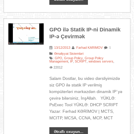
GPO ilə Statik IP-ni Dinamik
IP-ə Çevirmək
13/12/2013
Farhad KARIMOV
:
:
: 1
:
Əməliyyat Sistemləri
GPO
Group Policy
Group Policy
:
,
,
Management
IP
SCRIPT
windows servers
,
,
,
,
22012
Salam Dostlar, bu video dərsliyimizdə
siz GPO ilə statik IP verilmiş
kompüterləri mərkəzdən dinamik IP`yə
çevirə bilərsiniz, İnşAllah. YÜKLƏ:
PsExec Tool YÜKLƏ: DHCP SCRIPT
Yazar: Fərhad KƏRİMOV | MCTS,
MCITP, MCSA, CCNA, MCP, MCT
Ətraflı oxuyun...