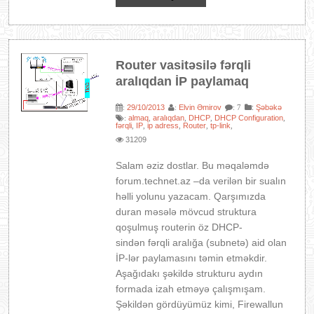
Router vasitəsilə fərqli
aralıqdan İP paylamaq
29/10/2013
Elvin Əmirov
:
Şəbəkə
:
:
: 7
almaq
aralıqdan
DHCP
DHCP Configuration
:
,
,
,
,
fərqli
IP
ip adress
Router
tp-link
,
,
,
,
,
31209
Salam əziz dostlar. Bu məqaləmdə
forum.technet.az –da verilən bir sualın
həlli yolunu yazacam. Qarşımızda
duran məsələ mövcud struktura
qoşulmuş routerin öz DHCP-
sindən fərqli aralığa (subnetə) aid olan
İP-lər paylamasını təmin etməkdir.
Aşağıdakı şəkildə strukturu aydın
formada izah etməyə çalışmışam.
Şəkildən gördüyümüz kimi, Firewallun