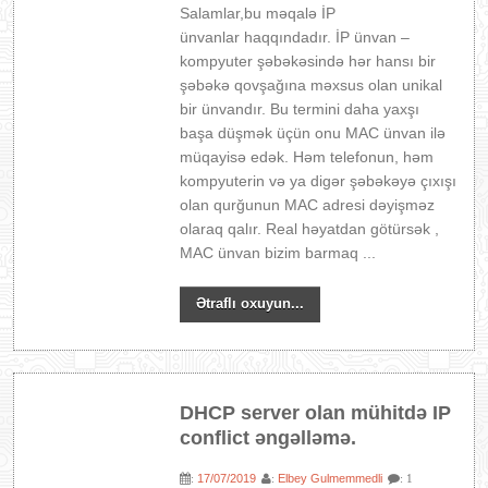
Salamlar,bu məqalə İP
ünvanlar haqqındadır. İP ünvan –
kompyuter şəbəkəsində hər hansı bir
şəbəkə qovşağına məxsus olan unikal
bir ünvandır. Bu termini daha yaxşı
başa düşmək üçün onu MAC ünvan ilə
müqayisə edək. Həm telefonun, həm
kompyuterin və ya digər şəbəkəyə çıxışı
olan qurğunun MAC adresi dəyişməz
olaraq qalır. Real həyatdan götürsək ,
MAC ünvan bizim barmaq ...
Ətraflı oxuyun...
DHCP server olan mühitdə IP
conflict əngəlləmə.
17/07/2019
Elbey Gulmemmedli
:
:
: 1