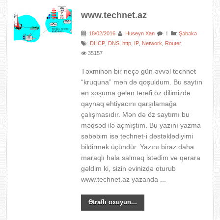
www.technet.az
18/02/2016
Huseyn Xan
:
Şəbəkə
:
:
: 1
DHCP
DNS
http
IP
Network
Router
:
,
,
,
,
,
,
35157
Təxminən bir neçə gün əvvəl technet
“kruquna” mən də qoşuldum. Bu saytın
ən xoşuma gələn tərəfi öz dilimizdə
qaynaq ehtiyacını qarşılamağa
çalışmasıdır. Mən də öz saytımı bu
məqsəd ilə açmıştım. Bu yazını yazma
səbəbim isə technet-i dəstəklədiyimi
bildirmək üçündür. Yazını biraz daha
maraqlı hala salmaq istədim və qərara
gəldim ki, sizin evinizdə oturub
www.technet.az yazanda ...
Ətraflı oxuyun...