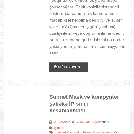
haqqında kiçik informasiya verməyə
çalışacağam. Təhlükəsizlik sistemləri
sektorunda panoramik kamera multi
magapiksel həllolma dəqiqliyi və super
wide FoV (Çox geniş görüş sahəsi)
özəlliyi ilə zirvəyə doğru irəliləməkdədir.
Ama bu zamana qədər işlərini nə qədər
yaxşı yerinə yetirmələri və xüsusiyyətləri
satıcı ...
Ətraflı oxuyun...
Subnet Mask və kompyuter
şəbəkə İP-sinin
hesablanması
27/03/2013
Vüsal Məstəliyev
:
:
: 4
:
Şəbəkə
Internet Protocol
İnternet Protokolunun(IP)
:
,