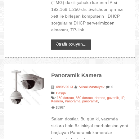
(TMG) daxili şəbəkə kartının İP-si
192.168.1.250-dir. Switchdən qırmızı
xətt ilə birləşən komputerin DHCP
sorğularını DHCP serverimizdən
almasını, TP-link ...
Ətraflı oxuyun...
Panoramik Kamera
09/05/2013
Vüsal Məstəliyev
:
:
: 0
:
Başqa
180 dərəcə
360 dərəcə
derece
guvenlik
IP
:
,
,
,
,
,
Kamera
Panorama
panoramik
,
,
,
15967
Salam dostlar. Bu gün ki, yazımda
sizlərə hələ öz inkişaf mərhələsinə yeni
başlayan Panoramik kameralar