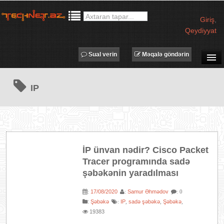
Giriş
,
Qeydiyyat
Sual verin
Məqalə göndərin
SUAL-CAVAB
IP
TECHNET TV
MƏQALƏLƏR
İŞ ELANLARI
TƏDBİRLƏR
İP ünvan nədir? Cisco Packet
PROQRAMLAR
Tracer programında sadə
AVADANLIQLAR
şəbəkənin yaradılması
IT LÜĞƏT
17/08/2020
Samur Əhmədov
:
:
: 0
:
Şəbəkə
IP
sadə şəbəkə
Şəbəkə
:
,
XƏBƏRLƏR
,
,
19383