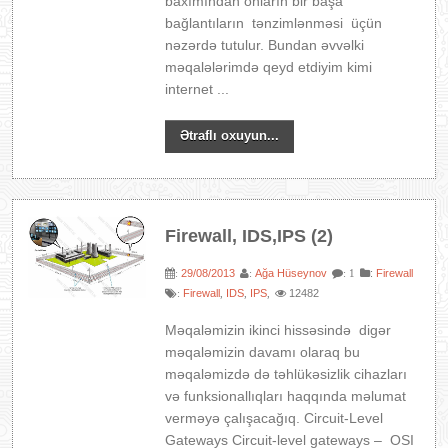
baxımından onların bir başa
bağlantıların tənzimlənməsi üçün
nəzərdə tutulur. Bundan əvvəlki
məqalələrimdə qeyd etdiyim kimi
internet ...
Ətraflı oxuyun...
Firewall, IDS,IPS (2)
29/08/2013
Ağa Hüseynov
:
Firewall
:
:
: 1
Firewall
IDS
IPS
12482
:
,
,
,
Məqaləmizin ikinci hissəsində digər
məqaləmizin davamı olaraq bu
məqaləmizdə də təhlükəsizlik cihazları
və funksionallıqları haqqında məlumat
verməyə çalışacağıq. Circuit-Level
Gateways Circuit-level gateways – OSI