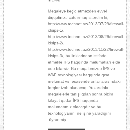
14447
Məqaləyə keçid etməzdən əvvəl
diqqətinizə çatdırmaq istərdim ki,
http://www.technet.az/2013/07/29/firewall-
idsips-1/,
http://www.technet.az/2013/08/29/firewall-
idsips-2/,
http://www.technet.az/2013/11/22/firewall-
idsips-3/, bu linklərindən istifadə
etməklə İPS haqqinda məlumatları əldə
edə bilərsiz. Bu məqaləmizdə İPS və
WAF texnologiyası haqqında qısa
məlumat və əsasəndə onlar arasındakı
fərqlər izah olunacaq. Yuxarıdakı
məqalələrlə tanışlıqdan sonra bizim
kifayət qədər İPS haqqında
məlumatımız olacaqdır və bu
texnologiyanın nə işinə yaradığını
öyrənmiş ...