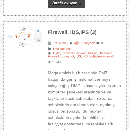
Ətraflı oxuyun...
Firewall, IDS,IPS (3)
22/11/2013
Ağa Hüseynov
:
:
: 0
:
Təhlükəsizlik
DMZ
Firewall
Firewall cihazlar
Hardware
:
,
,
,
Firewall
Honeypot
IDS
IPS
Software Firewall
,
,
,
,
,
15743
Məqaləmizin bu hissəsində DMZ
haqqında geniş məlumat verməyə
çalışacağıq. DMZ– xüsusi ayrılmış zona
kompüter şəbəkəsi arasında və ya
təşkilatın daxili şəbəkələri ilə xarici
şəbəkələrin aralığında olan ayrılmış
xüsusi bir zonadı. Bu müxtəlif
şəbəkələrin ayrılıqda təhlükəsiz
fəaliyyət göstərməsi və təhlükəsizlik