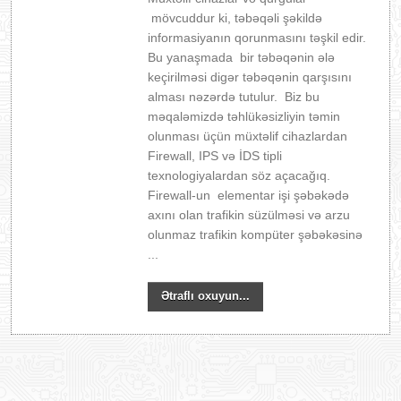
mövcuddur ki, təbəqəli şəkildə
informasiyanın qorunmasını təşkil edir.
Bu yanaşmada bir təbəqənin ələ
keçirilməsi digər təbəqənin qarşısını
alması nəzərdə tutulur. Biz bu
məqaləmizdə təhlükəsizliyin təmin
olunması üçün müxtəlif cihazlardan
Firewall, IPS və İDS tipli
texnologiyalardan söz açacağıq.
Firewall-un elementar işi şəbəkədə
axını olan trafikin süzülməsi və arzu
olunmaz trafikin kompüter şəbəkəsinə
...
Ətraflı oxuyun...