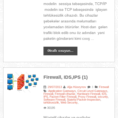
modelin sessiya təbəqəsində, TCP/İP
modelin isə TCP təbəqəsində işləyən
təhlükəsizlik cihazıdı. Bu cihazlar
şəbəkələr arasında məlumatları
yoxlamadan ötürürlər. Host-dan gələn
trafiki blok edib onu öz adından yəni
paketin göndərəni kimi cıxış ...
Ətraflı oxuyun...
Firewall, IDS,IPS (1)
29/07/2013
Ağa Hüseynov
:
Firewall
:
:
: 1
Application Gateways
Circuit-Level Gateways
:
,
,
Firewall
Firewall cihazlar
Hardware Firewall
IDS
,
,
,
,
IPS
Packet-Filter Firewall
Proxy Firewall
security
,
,
,
,
Software Firewall
Stateful Packet-Inspection
,
,
təhlükəsizlik
Web Security
,
,
30195
Müxtəlif cihazlar və qurğular