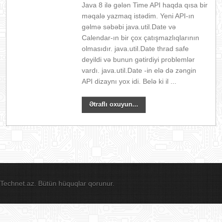
Java 8 ilə gələn Time API haqda qısa bir
məqalə yazmaq istədim. Yeni API-ın
gəlmə səbəbi java.util.Date və
Calendar-ın bir çox çatışmazlıqlarının
olmasıdır. java.util.Date thrad safe
deyildi və bunun gətirdiyi problemlər
vardı. java.util.Date -in elə də zəngin
API dizaynı yox idi. Belə ki il ...
Ətraflı oxuyun...
Technet.az. Bütün hüquqlar qorunur.