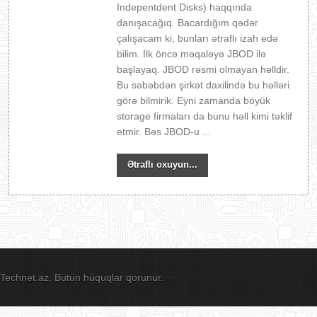
Indepentdent Disks) haqqında
danışacağıq. Bacardığım qədər
çalışacam ki, bunları ətraflı izah edə
bilim. İlk öncə məqaləyə JBOD ilə
başlayaq. JBOD rəsmi olmayan həlldir.
Bu səbəbdən şirkət daxilində bu həlləri
görə bilmirik. Eyni zamanda böyük
storage firmaları da bunu həll kimi təklif
etmir. Bəs JBOD-u ...
Ətraflı oxuyun...
Technet.az. Bütün hüquqlar qorunur.