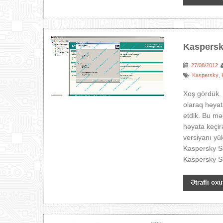
Kaspersk
27/08/2012
:
Kaspersky
:
,
Xoş gördük.
olaraq həyat
etdik. Bu m
həyata keçir
versiyanı yü
Kaspersky Se
Kaspersky Se
Ətraflı oxu