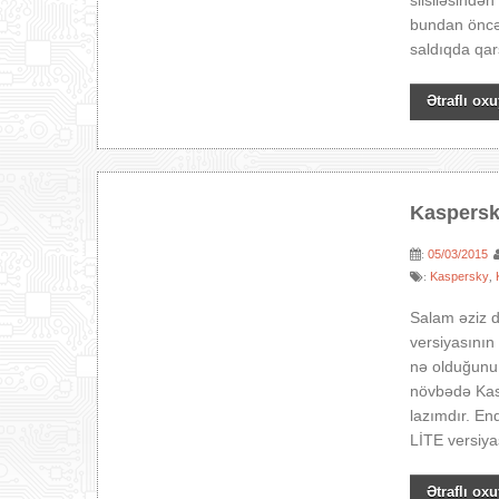
silsiləsində
bundan öncə 
saldıqda qarş
Ətraflı oxu
Kaspersk
05/03/2015
:
Kaspersky
:
,
Salam əziz 
versiyasının
nə olduğunu 
növbədə Kasp
lazımdır. En
LİTE versiyas
Ətraflı oxu