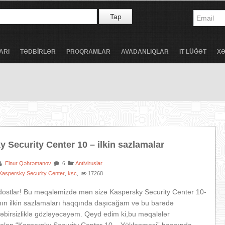
Tap
ARI
TƏDBİRLƏR
PROQRAMLAR
AVADANLIQLAR
IT LÜĞƏT
X
 Security Center 10 – ilkin sazlamalar
Elnur Qəhrəmanov
:
Antiviruslar
:
: 6
Kaspersky Security Center
ksc
17268
,
,
dostlar! Bu məqaləmizdə mən sizə Kaspersky Security Center 10-
nın ilkin sazlamaları haqqında daşıcağam və bu barədə
 səbirsizliklə gözləyəcəyəm. Qeyd edim ki,bu məqalələr