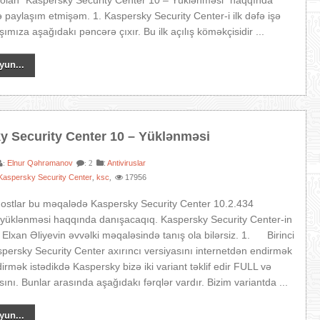
n olan “Kaspersky Security Center 10 – Yüklənməsi” haqqında
paylaşım etmişəm. 1. Kaspersky Security Center-i ilk dəfə işə
ımıza aşağıdakı pəncərə çıxır. Bu ilk açılış köməkçisidir ...
yun...
y Security Center 10 – Yüklənməsi
Elnur Qəhrəmanov
:
Antiviruslar
:
: 2
Kaspersky Security Center
ksc
17956
,
,
dostlar bu məqalədə Kaspersky Security Center 10.2.434
 yüklənməsi haqqında danışacaqıq. Kaspersky Security Center-in
Elxan Əliyevin əvvəlki məqaləsində tanış ola bilərsiz. 1. Birinci
ersky Security Center axırıncı versiyasını internetdən endirmək
dirmək istədikdə Kaspersky bizə iki variant təklif edir FULL və
ını. Bunlar arasında aşağıdakı fərqlər vardır. Bizim variantda ...
yun...