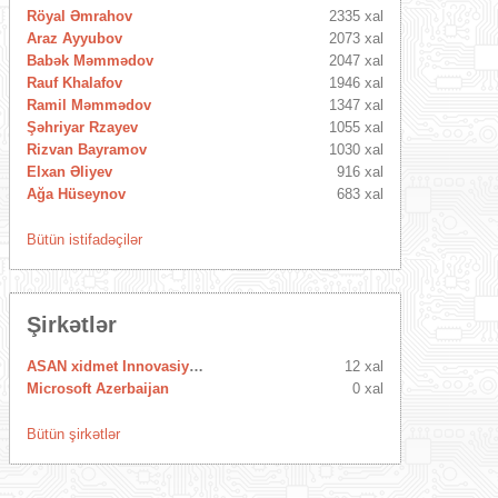
Röyal Əmrahov
2335 xal
Araz Ayyubov
2073 xal
Babək Məmmədov
2047 xal
Rauf Khalafov
1946 xal
Ramil Məmmədov
1347 xal
Şəhriyar Rzayev
1055 xal
Rizvan Bayramov
1030 xal
Elxan Əliyev
916 xal
Ağa Hüseynov
683 xal
Bütün istifadəçilər
Şirkətlər
ASAN xidmet Innovasiya Mərkəzi
12 xal
Microsoft Azerbaijan
0 xal
Bütün şirkətlər