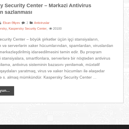
 Security Center – Mərkəzi Antivirus
in sazlanması
Elxan Əliyev
:
Antiviruslar
:
: 2
ersky
Kaspersky Security Center
20100
,
,
curity Center – böyük şirkətlər üçün işçi stansiyaların,
n və serverlərin xaker hücumlarından, spamlardan, viruslardan
mərkəzləşdirilmiş idarəedilməsini təmin edir. Bu proqram
çi stansiyalara, smartfonlara, serverlərə bir nöqtədən antivirus
ləmə, antivirus sisteminin bazasını yeniləmək, müxtəlif
k qaydaları yaratmaq, virus və xaker hücumları ilə əlaqədar
ə s. almaq mümkündür. Kaspersky Security Center ...
yun...