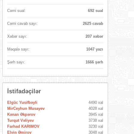
Cəmi sual:
692 sual
Cəmi cavab sayı:
2625 cavab
Xəbər sayı:
207 xəbər
Məqalə sayı:
1047 yazı
Şərh sayı:
1666 şərh
İstifadəçilər
Elgüc Yusifbəyli
4490 xal
MirCeyhun Musayev
4028 xal
Kənan Əkpərov
3945 xal
Turqut Vəliyev
3738 xal
Farhad KARIMOV
3230 xal
Elvin Əmirov
3048 xal