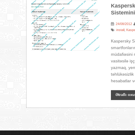
Kaspersky
Sistemin
24/08/2012
:
install
Kasp
:
,
Kaspersky Se
smartfonları
müdafiəsini 
vasitəsilə iş
yazmaq, yeni
təhlükəsizli
hesabatlar v
Ətraflı oxu