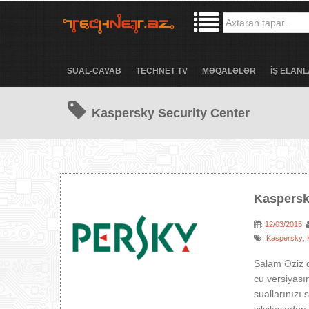
SUAL-CAVAB
TECHNET TV
MƏQALƏLƏR
İŞ ELANL
Kaspersky Security Center
Kaspersky
12/03/2015
:
Kaspersky
:
,
Salam Əziz 
cu versiyası
suallarınızı