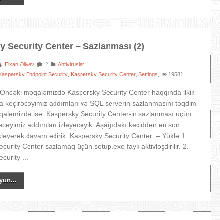
y Security Center – Sazlanması (2)
Elxan Əliyev
:
Antiviruslar
:
: 2
Kaspersky Endpoint Security
Kaspersky Security Center
Settings
19581
,
,
,
 Öncəki məqaləmizdə Kaspersky Security Center haqqında ilkin
a keçirəcəyimiz addımları və SQL serverin sazlanmasını təqdim
əqaləmizdə isə Kaspersky Security Center-in sazlanması üçün
əcəyimiz addımları izləyəcəyik. Aşağıdakı keçiddən ən son
kləyərək davam edirik. Kaspersky Security Center – Yüklə 1.
curity Center sazlamaq üçün setup.exe faylı aktivləşdirilir. 2.
curity ...
yun...