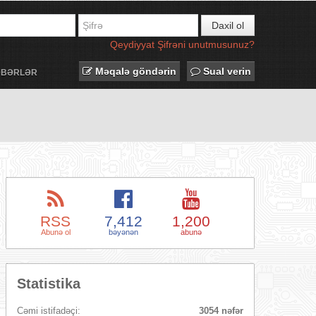
Daxil ol
Qeydiyyat
Şifrəni unutmusunuz?
Məqalə göndərin
Sual verin
ƏBƏRLƏR
RSS
7,412
1,200
Abunə ol
bəyənən
abunə
Statistika
Cəmi istifadəçi:
3054 nəfər