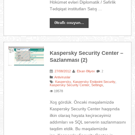
Hökümət evləri Diplomatik / Səfirlik
Tədqiqat institutları Satış ...
Ətraflı oxuyun...
Kaspersky Security Center –
Sazlanması (2)
27/08/2012
Elxan Əliyev
:
:
: 2
:
Antiviruslar
Kaspersky
Kaspersky Endpoint Security
:
,
,
Kaspersky Security Center
Settings
,
,
19578
Xoş gördük. Öncəki məqaləmizdə
Kaspersky Security Center haqqında
ilkin olaraq həyata keçirəcəyimiz
addımları və SQL serverin sazlanmasını
təqdim etdik. Bu məqaləmizdə