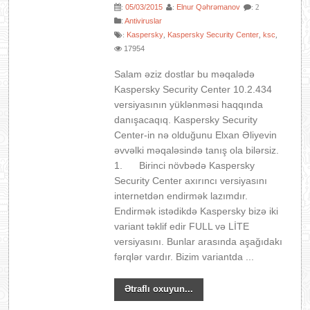
05/03/2015
Elnur Qəhrəmanov
:
:
: 2
:
Antiviruslar
Kaspersky
Kaspersky Security Center
ksc
:
,
,
,
17954
Salam əziz dostlar bu məqalədə
Kaspersky Security Center 10.2.434
versiyasının yüklənməsi haqqında
danışacaqıq. Kaspersky Security
Center-in nə olduğunu Elxan Əliyevin
əvvəlki məqaləsində tanış ola bilərsiz.
1. Birinci növbədə Kaspersky
Security Center axırıncı versiyasını
internetdən endirmək lazımdır.
Endirmək istədikdə Kaspersky bizə iki
variant təklif edir FULL və LİTE
versiyasını. Bunlar arasında aşağıdakı
fərqlər vardır. Bizim variantda ...
Ətraflı oxuyun...