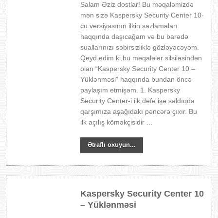
Salam Əziz dostlar! Bu məqaləmizdə
mən sizə Kaspersky Security Center 10-
cu versiyasının ilkin sazlamaları
haqqında daşıcağam və bu barədə
suallarınızı səbirsizliklə gözləyəcəyəm.
Qeyd edim ki,bu məqalələr silsiləsindən
olan “Kaspersky Security Center 10 –
Yüklənməsi” haqqında bundan öncə
paylaşım etmişəm. 1. Kaspersky
Security Center-i ilk dəfə işə saldıqda
qarşımıza aşağıdakı pəncərə çıxır. Bu
ilk açılış köməkçisidir ...
Ətraflı oxuyun...
Kaspersky Security Center 10
– Yüklənməsi