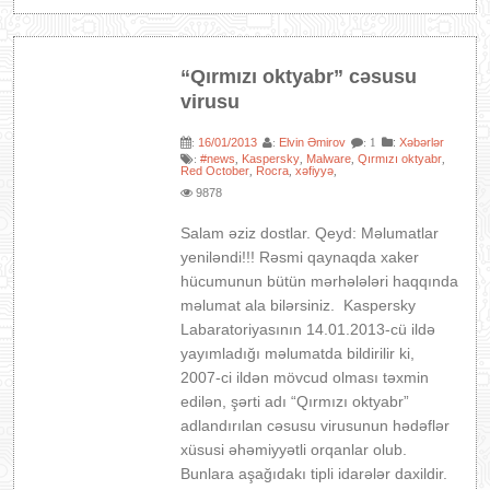
“Qırmızı oktyabr” cəsusu
virusu
16/01/2013
Elvin Əmirov
:
Xəbərlər
:
:
: 1
#news
Kaspersky
Malware
Qırmızı oktyabr
:
,
,
,
,
Red October
Rocra
xəfiyyə
,
,
,
9878
Salam əziz dostlar. Qeyd: Məlumatlar
yeniləndi!!! Rəsmi qaynaqda xaker
hücumunun bütün mərhələləri haqqında
məlumat ala bilərsiniz. Kaspersky
Labaratoriyasının 14.01.2013-cü ildə
yayımladığı məlumatda bildirilir ki,
2007-ci ildən mövcud olması təxmin
edilən, şərti adı “Qırmızı oktyabr”
adlandırılan cəsusu virusunun hədəflər
xüsusi əhəmiyyətli orqanlar olub.
Bunlara aşağıdakı tipli idarələr daxildir.