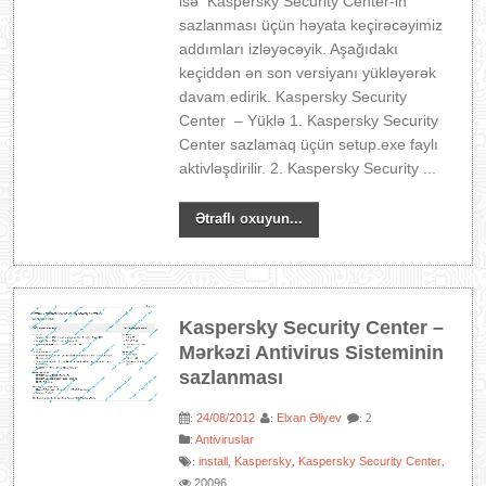
isə Kaspersky Security Center-in
sazlanması üçün həyata keçirəcəyimiz
addımları izləyəcəyik. Aşağıdakı
keçiddən ən son versiyanı yükləyərək
davam edirik. Kaspersky Security
Center – Yüklə 1. Kaspersky Security
Center sazlamaq üçün setup.exe faylı
aktivləşdirilir. 2. Kaspersky Security ...
Ətraflı oxuyun...
Kaspersky Security Center –
Mərkəzi Antivirus Sisteminin
sazlanması
24/08/2012
Elxan Əliyev
:
:
: 2
:
Antiviruslar
install
Kaspersky
Kaspersky Security Center
:
,
,
,
20096