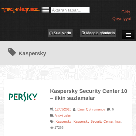
Giriş
,
Qeydiyyat
Sual verin
Məqalə göndərin
SUAL-CAVAB
Kaspersky
TECHNET TV
MƏQALƏLƏR
İŞ ELANLARI
TƏDBİRLƏR
Kaspersky Security Center 10
PROQRAMLAR
– ilkin sazlamalar
AVADANLIQLAR
12/03/2015
Elnur Qəhrəmanov
:
:
: 6
IT LÜĞƏT
:
Antiviruslar
Kaspersky
Kaspersky Security Center
ksc
:
,
,
,
XƏBƏRLƏR
17266