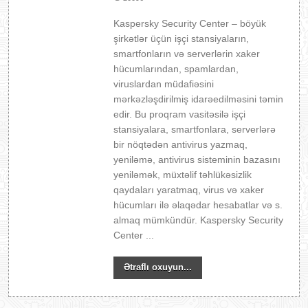
Kaspersky Security Center – böyük
şirkətlər üçün işçi stansiyaların,
smartfonların və serverlərin xaker
hücumlarından, spamlardan,
viruslardan müdafiəsini
mərkəzləşdirilmiş idarəedilməsini təmin
edir. Bu proqram vasitəsilə işçi
stansiyalara, smartfonlara, serverlərə
bir nöqtədən antivirus yazmaq,
yeniləmə, antivirus sisteminin bazasını
yeniləmək, müxtəlif təhlükəsizlik
qaydaları yaratmaq, virus və xaker
hücumları ilə əlaqədar hesabatlar və s.
almaq mümkündür. Kaspersky Security
Center ...
Ətraflı oxuyun...