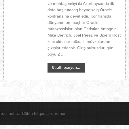
və möhtəşəmliyi ilə Azərbaycanda ilk
dəfə baş tutacaq beynəlxalq Oracle
konfransına dəvət edir. Konfransda
dünyanın ən məşhur Oracle
mütəxəssisləri olan Christian Antognini,
Mike Dietrich, Joel Perez və Bjoern Rost
kimi ulduzlar müxətlif mövzulardan
çıxışlar edəcək. Giriş pulsuzdur, gün
boyu 2 ...
Ətraflı oxuyun...
Technet.az. Bütün hüquqlar qorunur.