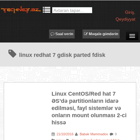
Giriş
,
Qeydiyyat
Sual verin
Məqalə göndərin
SUAL-CAVAB
linux redhat 7 gdisk parted fdisk
TECHNET TV
MƏQALƏLƏR
İŞ ELANLARI
TƏDBİRLƏR
Linux CentOS/Red hat 7
PROQRAMLAR
ƏS’də partitionların idarə
AVADANLIQLAR
edilməsi, fayl sistemlər və
onların mount olunması 2-ci
IT LÜĞƏT
hissə
XƏBƏRLƏR
21/10/2016
Babək Məmmədov
:
:
: 0