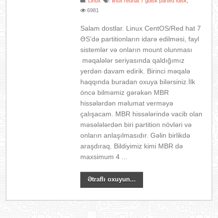
:
Linux
linux redhat 7 gdisk parted fdisk
:
,
6981
Salam dostlar. Linux CentOS/Red hat 7
ƏS’də partitionların idarə edilməsi, fayl
sistemlər və onların mount olunması
məqalələr seriyasında qaldığımız
yerdən davam edirik. Birinci məqalə
haqqında buradan oxuya bilərsiniz.İlk
öncə bilməmiz gərəkən MBR
hissələrdən məlumat verməyə
çalışacam. MBR hissələrində vacib olan
məsələlərdən biri partition növləri və
onların anlaşılmasıdır. Gəlin birlikdə
araşdıraq. Bildiyimiz kimi MBR də
maxsimum 4 ...
Ətraflı oxuyun...