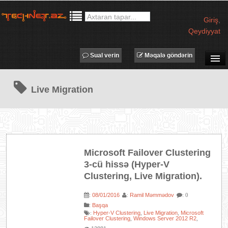
Giriş
,
Qeydiyyat
Sual verin
Məqalə göndərin
SUAL-CAVAB
Live Migration
TECHNET TV
MƏQALƏLƏR
İŞ ELANLARI
TƏDBİRLƏR
Microsoft Failover Clustering
PROQRAMLAR
3-cü hissə (Hyper-V
AVADANLIQLAR
Clustering, Live Migration).
IT LÜĞƏT
08/01/2016
Ramil Məmmədov
:
:
: 0
:
Başqa
XƏBƏRLƏR
Hyper-V Clustering
Live Migration
Microsoft
:
,
,
Failover Clustering
Windows Server 2012 R2
,
,