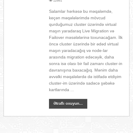
12881
Salamlar hərkəsə bu məqaləmdə,
keçən məqələlərimdə mövcud
qurduğumuz cluster üzərində virtual
maşın yaradaraq Live Migration və
Failover məsələlərinə toxunacağam. İlk
öncə cluster üzərində bir ədəd virtual
maşın yaradacağıq və node-lar
arasında migration edəcəyik, daha
sonra isə olası bir fail zamanı cluster-in
davranışına baxacağıq. Mənim daha
əvvəlki məqalələrdə də istifadə etdiyim
cluster-im üzərində sadəcə şəbəkə
kartlarında ...
Ətraflı oxuyun...