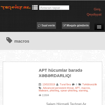
Giriş
,
Qeydiyyat
Sual verin
Məqalə göndərin
SUAL-CAVAB
macros
TECHNET TV
MƏQALƏLƏR
İŞ ELANLARI
TƏDBİRLƏR
APT hücumlar barədə
PROQRAMLAR
XƏBƏRDARLIQ!
AVADANLIQLAR
13/02/2019
Tural İbra
:
Təhlükəsizlik
:
:
: 0
IT LÜĞƏT
Advanced persistent threat
APT
macros
:
,
,
,
Malware
phishing
spear-phishing
warning
,
,
,
,
XƏBƏRLƏR
11504
Salam Hörmətli Technet.Az