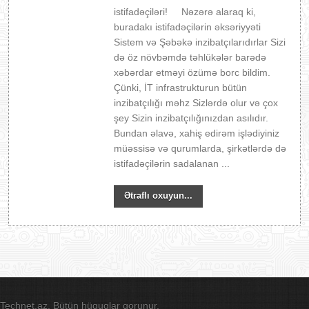
istifadəçiləri! Nəzərə alaraq ki,
buradakı istifadəçilərin əksəriyyəti
Sistem və Şəbəkə inzibatçılarıdırlar Sizi
də öz növbəmdə təhlükələr barədə
xəbərdar etməyi özümə borc bildim.
Çünki, İT infrastrukturun bütün
inzibatçılığı məhz Sizlərdə olur və çox
şey Sizin inzibatçılığınızdan asılıdır.
Bundan əlavə, xahiş edirəm işlədiyiniz
müəssisə və qurumlarda, şirkətlərdə də
istifadəçilərin sadalanan ...
Ətraflı oxuyun...
Technet.az. Bütün hüquqlar qorunur.