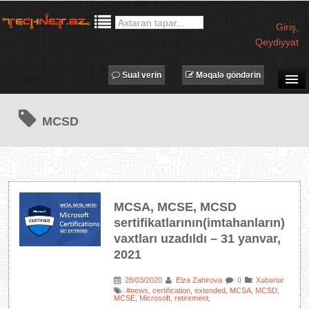
Giriş
,
Qeydiyyat
Sual verin
Məqalə göndərin
SUAL-CAVAB
MCSD
TECHNET TV
MƏQALƏLƏR
İŞ ELANLARI
TƏDBİRLƏR
MCSA, MCSE, MCSD
PROQRAMLAR
sertifikatlarının(imtahanların)
AVADANLIQLAR
vaxtları uzadıldı – 31 yanvar,
2021
IT LÜĞƏT
XƏBƏRLƏR
28/03/2020
Elza Zahirova
:
Xəbərlər
:
:
: 0
#news
certification
extended
MCSA
MCSD
:
,
,
,
,
,
MCSE
Microsoft
retirement
,
,
,