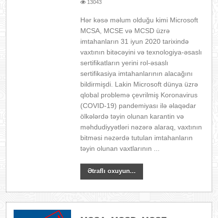
13043
Hər kəsə məlum olduğu kimi Microsoft
MCSA, MCSE və MCSD üzrə
imtahanların 31 iyun 2020 tarixində
vaxtının bitəcəyini və texnologiya-əsaslı
sertifikatların yerini rol-əsaslı
sertifikasiya imtahanlarının alacağını
bildirmişdi. Lakin Microsoft dünya üzrə
qlobal problemə çevrilmiş Koronavirus
(COVID-19) pandemiyası ilə əlaqədar
ölkələrdə təyin olunan karantin və
məhdudiyyətləri nəzərə alaraq, vaxtının
bitməsi nəzərdə tutulan imtahanların
təyin olunan vaxtlarının ...
Ətraflı oxuyun...