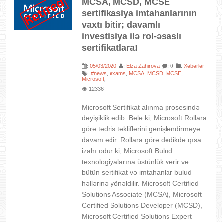
MCSA, MCSD, MCSE
sertifikasiya imtahanlarının
vaxtı bitir; davamlı
investisiya ilə rol-əsaslı
sertifikatlara!
05/03/2020
Elza Zahirova
:
Xəbərlər
:
:
: 0
#news
exams
MCSA
MCSD
MCSE
:
,
,
,
,
,
Microsoft
,
12336
Microsoft Sertifikat alınma prosesində
dəyişiklik edib. Belə ki, Microsoft Rollara
görə tədris təkliflərini genişləndirməyə
davam edir. Rollara görə dedikdə qısa
izahı odur ki, Microsoft Bulud
texnologiyalarına üstünlük verir və
bütün sertifikat və imtahanlar bulud
həllərinə yönəldilir. Microsoft Certified
Solutions Associate (MCSA), Microsoft
Certified Solutions Developer (MCSD),
Microsoft Certified Solutions Expert