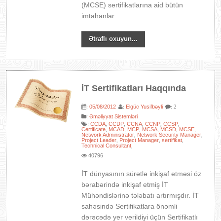
(MCSE) sertifikatlarına aid bütün
imtahanlar ...
Ətraflı oxuyun...
İT Sertifikatları Haqqında
05/08/2012
Elgüc Yusifbəyli
:
:
: 2
:
Əməliyyat Sistemləri
CCDA
CCDP
CCNA
CCNP
CCSP
:
,
,
,
,
,
Certificate
MCAD
MCP
MCSA
MCSD
MCSE
,
,
,
,
,
,
Network Administrator
Network Security Manager
,
,
Project Leader
Project Manager
sertifikat
,
,
,
Technical Consultant
,
40796
İT dünyasının sürətlə inkişaf etməsi öz
bərabərində inkişaf etmiş İT
Mühəndislərinə tələbatı artırmışdır. İT
sahəsində Sertifikatlara önəmli
dərəcədə yer verildiyi üçün Sertifikatlı