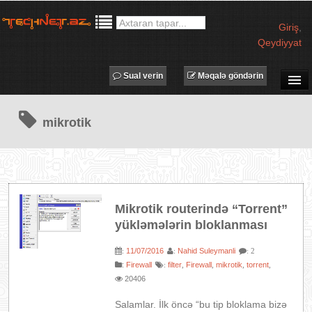
Giriş
,
Qeydiyyat
Sual verin
Məqalə göndərin
SUAL-CAVAB
mikrotik
TECHNET TV
MƏQALƏLƏR
İŞ ELANLARI
TƏDBİRLƏR
Mikrotik routerində “Torrent”
PROQRAMLAR
yükləmələrin bloklanması
AVADANLIQLAR
11/07/2016
Nahid Suleymanli
:
:
: 2
IT LÜĞƏT
:
Firewall
filter
Firewall
mikrotik
torrent
:
,
,
,
,
20406
XƏBƏRLƏR
Salamlar. İlk öncə “bu tip bloklama bizə