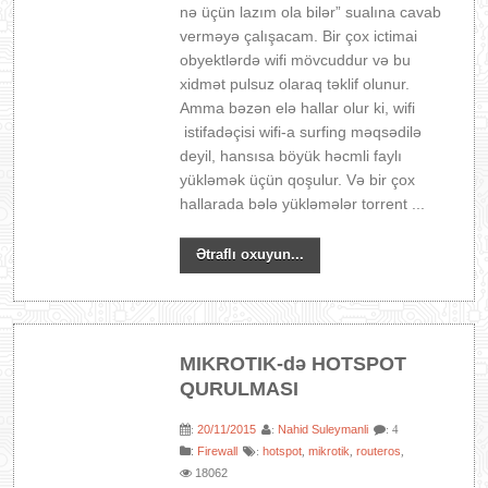
nə üçün lazım ola bilər” sualına cavab
verməyə çalışacam. Bir çox ictimai
obyektlərdə wifi mövcuddur və bu
xidmət pulsuz olaraq təklif olunur.
Amma bəzən elə hallar olur ki, wifi
istifadəçisi wifi-a surfing məqsədilə
deyil, hansısa böyük həcmli faylı
yükləmək üçün qoşulur. Və bir çox
hallarada bələ yükləmələr torrent ...
Ətraflı oxuyun...
MIKROTIK-də HOTSPOT
QURULMASI
20/11/2015
Nahid Suleymanli
:
:
: 4
:
Firewall
hotspot
mikrotik
routeros
:
,
,
,
18062