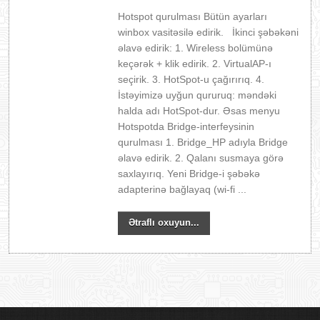
Hotspot qurulması Bütün ayarları
winbox vasitəsilə edirik. İkinci şəbəkəni
əlavə edirik: 1. Wireless bolümünə
keçərək + klik edirik. 2. VirtualAP-ı
seçirik. 3. HotSpot-u çağırırıq. 4.
İstəyimizə uyğun qururuq: məndəki
halda adı HotSpot-dur. Əsas menyu
Hotspotda Bridge-interfeysinin
qurulması 1. Bridge_HP adıyla Bridge
əlavə edirik. 2. Qalanı susmaya görə
saxlayırıq. Yeni Bridge-i şəbəkə
adapterinə bağlayaq (wi-fi ...
Ətraflı oxuyun...