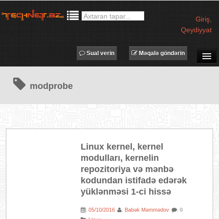
Giriş
,
Qeydiyyat
Sual verin
Məqalə göndərin
SUAL-CAVAB
modprobe
TECHNET TV
MƏQALƏLƏR
İŞ ELANLARI
TƏDBİRLƏR
Linux kernel, kernel
PROQRAMLAR
modulları, kernelin
AVADANLIQLAR
repozitoriya və mənbə
kodundan istifadə edərək
IT LÜĞƏT
yüklənməsi 1-ci hissə
XƏBƏRLƏR
05/10/2016
Babək Məmmədov
:
:
: 0