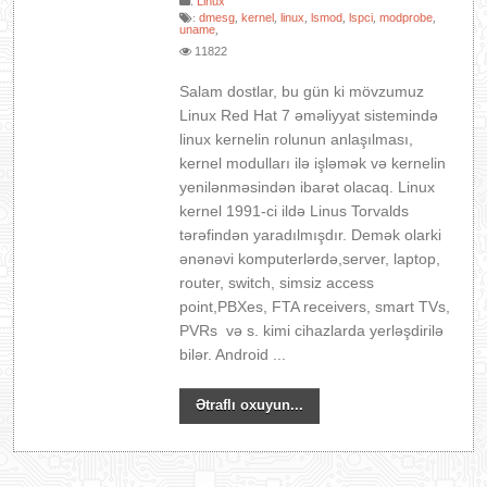
:
Linux
dmesg
kernel
linux
lsmod
lspci
modprobe
:
,
,
,
,
,
,
uname
,
11822
Salam dostlar, bu gün ki mövzumuz
Linux Red Hat 7 əməliyyat sistemində
linux kernelin rolunun anlaşılması,
kernel modulları ilə işləmək və kernelin
yenilənməsindən ibarət olacaq. Linux
kernel 1991-ci ildə Linus Torvalds
tərəfindən yaradılmışdır. Demək olarki
ənənəvi komputerlərdə,server, laptop,
router, switch, simsiz access
point,PBXes, FTA receivers, smart TVs,
PVRs və s. kimi cihazlarda yerləşdirilə
bilər. Android ...
Ətraflı oxuyun...