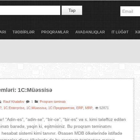
Tap
ARI
TƏDBİRLƏR
PROQRAMLAR
AVADANLIQLAR
IT LÜĞƏT
X
emləri: 1C:Müəssisə
Rauf Khalafov
:
Proqram təminatı
:
: 1
r?
1C:Enterprise
1C:Müəssisə
1С:Предприятие
ERP
MRP
52871
,
,
,
,
,
,
! “Adin-es”, “adin-se”, “bir-ce”, “bir-es” və s. kimi tələffüz edilən
natı barədə, yəqin ki, eşitmisiniz. Bu proqram təminatını
 hesabat sistemi kimi tanınır. Əsasən MDB ölkələrində istifadə