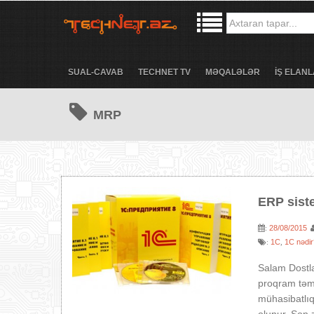
SUAL-CAVAB
TECHNET TV
MƏQALƏLƏR
İŞ ELANL
MRP
ERP sist
28/08/2015
:
1C
1C nədi
:
,
Salam Dostlar
proqram təmi
mühasibatlıq