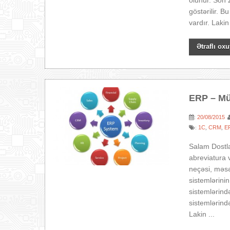
olunur. Son
göstərilir. 
vardır. Lakin
Ətraflı oxu
ERP – Müə
20/08/2015
:
1C
CRM
E
:
,
,
Salam Dostla
abreviatura v
neçəsi, məs
sistemlərinin
sistemlərind
sistemlərin
Lakin ...