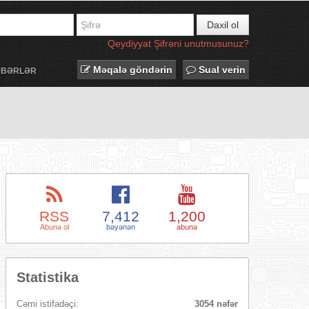
Daxil ol
Qeydiyyat
Şifrəni unutmusunuz?
Məqalə göndərin
Sual verin
ƏBƏRLƏR
RSS
7,412
1,200
Abunə ol
bəyənən
abunə
Statistika
Cəmi istifadəçi:
3054 nəfər