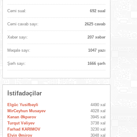
Cəmi sual:
692 sual
Cəmi cavab sayı:
2625 cavab
Xəbər sayı:
207 xəbər
Məqalə sayı:
1047 yazı
Şərh sayı:
1666 şərh
İstifadəçilər
Elgüc Yusifbəyli
4490 xal
MirCeyhun Musayev
4028 xal
Kənan Əkpərov
3945 xal
Turqut Vəliyev
3738 xal
Farhad KARIMOV
3230 xal
Elvin Əmirov
3048 xal