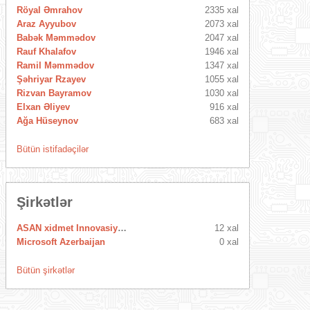
Röyal Əmrahov
2335 xal
Araz Ayyubov
2073 xal
Babək Məmmədov
2047 xal
Rauf Khalafov
1946 xal
Ramil Məmmədov
1347 xal
Şəhriyar Rzayev
1055 xal
Rizvan Bayramov
1030 xal
Elxan Əliyev
916 xal
Ağa Hüseynov
683 xal
Bütün istifadəçilər
Şirkətlər
ASAN xidmet Innovasiya Mərkəzi
12 xal
Microsoft Azerbaijan
0 xal
Bütün şirkətlər