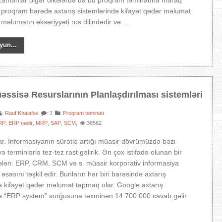
 zamanlar digər ölkələrdə də bu proqram təminatına maraq
Bu proqram barədə axtarış sistemlərində kifayət qədər məlumat
 məlumatın əksəriyyəti rus dilindədir və ...
yun...
ssisə Resurslarının Planlaşdırılması sistemləri
Rauf Khalafov
:
Proqram təminatı
:
: 3
RP
ERP nədir
MRP
SAP
SCM
36562
,
,
,
,
,
r. İnformasiyanın sürətlə artığı müasir dövrümüzdə bəzi
ə terminlərlə tez-tez rast gəlirik. Ən çox istifadə olunan bir
ələn: ERP, CRM, SCM və s. müasir korporativ informasiya
 əsasını təşkil edir. Bunların hər biri barəsində axtarış
ə kifayət qədər məlumat tapmaq olar. Google axtarış
də “ERP system” sorğusuna təxminən 14 700 000 cavab gəlir.