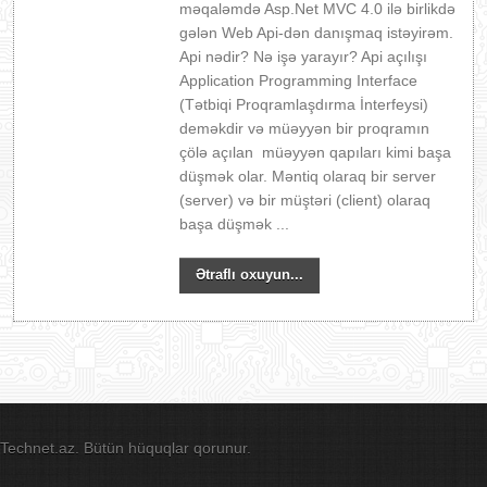
məqaləmdə Asp.Net MVC 4.0 ilə birlikdə
gələn Web Api-dən danışmaq istəyirəm.
Api nədir? Nə işə yarayır? Api açılışı
Application Programming Interface
(Tətbiqi Proqramlaşdırma İnterfeysi)
deməkdir və müəyyən bir proqramın
çölə açılan müəyyən qapıları kimi başa
düşmək olar. Məntiq olaraq bir server
(server) və bir müştəri (client) olaraq
başa düşmək ...
Ətraflı oxuyun...
Technet.az. Bütün hüquqlar qorunur.