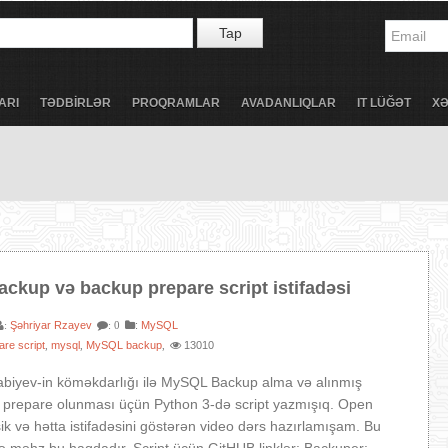
Tap
ARI
TƏDBİRLƏR
PROQRAMLAR
AVADANLIQLAR
IT LÜĞƏT
X
ckup və backup prepare script istifadəsi
Şəhriyar Rzayev
:
MySQL
:
: 0
re script
mysql
MySQL backup
13010
,
,
,
abiyev-in köməkdarlığı ilə MySQL Backup alma və alınmış
n prepare olunması üçün Python 3-də script yazmışıq. Open
ik və hətta istifadəsini göstərən video dərs hazırlamışam. Bu