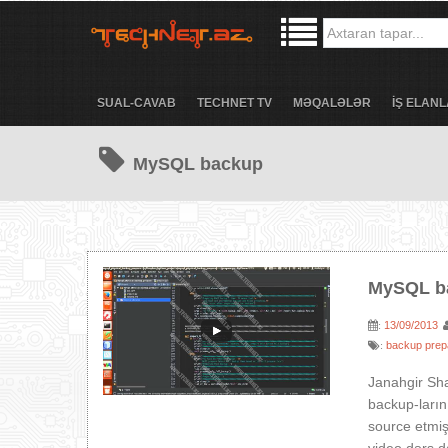
SUAL-CAVAB
TECHNET TV
MƏQALƏLƏR
İŞ ELANL
MySQL backup
MySQL ba
13/09/2013
:
backup prepa
:
Janahgir Sh
backup-ları
source etmiş