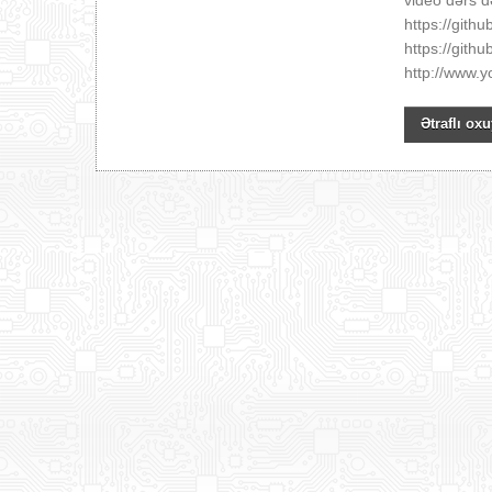
video dərs d
https://git
https://git
http://www
Ətraflı oxu