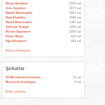
Röyal Əmrahov
2335 xal
Araz Ayyubov
2073 xal
Babək Məmmədov
2047 xal
Rauf Khalafov
1946 xal
Ramil Məmmədov
1347 xal
Şəhriyar Rzayev
1055 xal
Rizvan Bayramov
1030 xal
Elxan Əliyev
916 xal
Ağa Hüseynov
683 xal
Bütün istifadəçilər
Şirkətlər
ASAN xidmet Innovasiya Mərkəzi
12 xal
Microsoft Azerbaijan
0 xal
Bütün şirkətlər