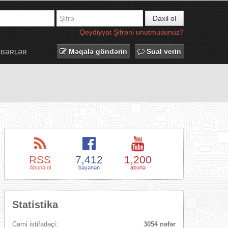
Daxil ol
Qeydiyyat
Şifrəni unutmusunuz?
Məqalə göndərin
Sual verin
ƏBƏRLƏR
RSS
7,412
1,200
Abunə ol
bəyənən
abunə
Statistika
Cəmi istifadəçi:
3054 nəfər