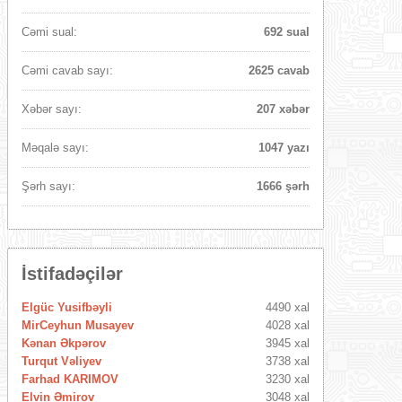
Cəmi sual:
692 sual
Cəmi cavab sayı:
2625 cavab
Xəbər sayı:
207 xəbər
Məqalə sayı:
1047 yazı
Şərh sayı:
1666 şərh
İstifadəçilər
Elgüc Yusifbəyli
4490 xal
MirCeyhun Musayev
4028 xal
Kənan Əkpərov
3945 xal
Turqut Vəliyev
3738 xal
Farhad KARIMOV
3230 xal
Elvin Əmirov
3048 xal