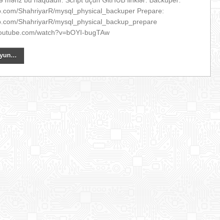
ə məhz bu haqdadır. Script üçün GitHUB linklər: Backuper:
hub.com/ShahriyarR/mysql_physical_backuper Prepare:
hub.com/ShahriyarR/mysql_physical_backup_prepare
.youtube.com/watch?v=bOYI-bugTAw
yun...