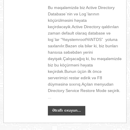
Bu məqaləmizdə biz Active Directory
Database`nin və Log`larının
köçürülməsini həyata
keçirdəcəyik.Active Directory qaldırılan
zaman default olaraq database və
log`lar “%systemroot%\NTDS” yoluna
saxlanılır.Bəzən ola bilər ki, biz bunları
hansısa səbəbdən yerini
dəyişək.Çalışacağıq ki, bu məqaləmizdə
biz bu köçürməni həyata
keçirdək.Bunun üçün ilk öncə
serverimizi restar edirik və F8
düyməsinə sıxırıq.Açılan menyudan
Directory Service Restore Mode seçirik.
...
Ətraflı oxuyun...