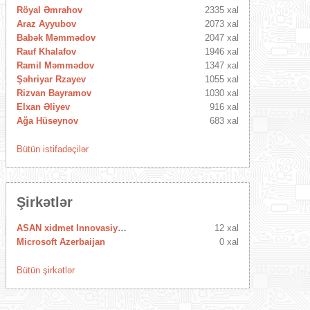
Röyal Əmrahov
2335 xal
Araz Ayyubov
2073 xal
Babək Məmmədov
2047 xal
Rauf Khalafov
1946 xal
Ramil Məmmədov
1347 xal
Şəhriyar Rzayev
1055 xal
Rizvan Bayramov
1030 xal
Elxan Əliyev
916 xal
Ağa Hüseynov
683 xal
Bütün istifadəçilər
Şirkətlər
ASAN xidmet Innovasiya Mərkəzi
12 xal
Microsoft Azerbaijan
0 xal
Bütün şirkətlər