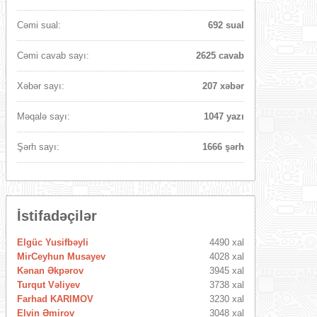
Cəmi sual:
692 sual
Cəmi cavab sayı:
2625 cavab
Xəbər sayı:
207 xəbər
Məqalə sayı:
1047 yazı
Şərh sayı:
1666 şərh
İstifadəçilər
Elgüc Yusifbəyli
4490 xal
MirCeyhun Musayev
4028 xal
Kənan Əkpərov
3945 xal
Turqut Vəliyev
3738 xal
Farhad KARIMOV
3230 xal
Elvin Əmirov
3048 xal