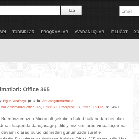
Tap
ARI
TƏDBİRLƏR
PROQRAMLAR
AVADANLIQLAR
IT LÜĞƏT
X
mətləri: Office 365
Elgüc Yusifbəyli
:
Virtuallaşdırma/Bulud
:
: 4
bulud xidmətləri
office 365
Office 365 Enterprise E3
Office 365 Pro
14871
,
,
,
,
,
, Bu mövzumuzda Microsoft şirkətinin bulud həllərindən biri olan
idməti haqqında danışacağıq. Bildiyimiz kimi artıq virtuallaşdırma
n davamı olaraq bulud xidmətləri günümüzdə sürətlə