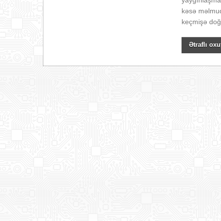
yayğınlaşmaq
kəsə məlmudu
keçmişə doğr
Ətraflı oxu