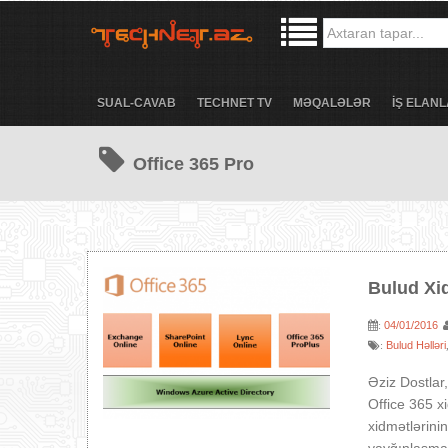
SUAL-CAVAB
TECHNET TV
MƏQALƏLƏR
İŞ ELANL
Office 365 Pro
Bulud Xid
04/01/2016
:
Bulud Həlləri
:
Əziz Dostlar
Office 365 x
xidmətlərini