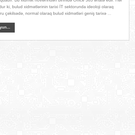
dadır. Bu xidmət növlərindən birinidə Office 365 əhatə edir. Hər
r ki, bulud xidmətlərinin tarixi İT sektorunda ideoloji olaraq
u çəkilsədə, normal olaraq bulud xidmətləri geniş tarixə ...
yun...