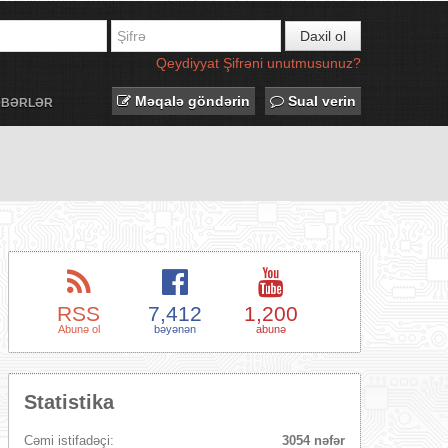
Daxil ol
Qeydiyyat
Şifrəni unutmusunuz?
Məqalə göndərin
Sual verin
ƏBƏRLƏR
RSS
7,412
1,200
Abunə ol
bəyənən
abunə
Statistika
Cəmi istifadəçi:
3054 nəfər