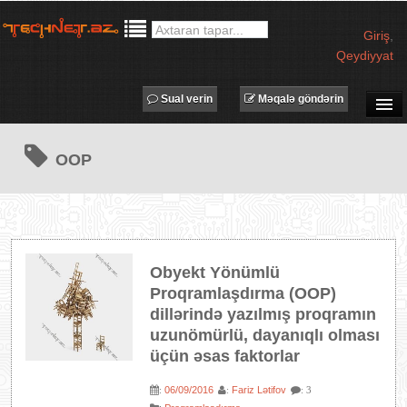
Giriş
,
Qeydiyyat
Sual verin
Məqalə göndərin
SUAL-CAVAB
OOP
TECHNET TV
MƏQALƏLƏR
İŞ ELANLARI
TƏDBİRLƏR
Obyekt Yönümlü
PROQRAMLAR
Proqramlaşdırma (OOP)
AVADANLIQLAR
dillərində yazılmış proqramın
uzunömürlü, dayanıqlı olması
IT LÜĞƏT
üçün əsas faktorlar
XƏBƏRLƏR
06/09/2016
Fariz Lətifov
:
:
: 3