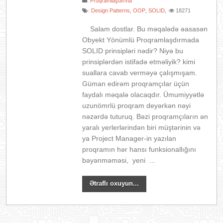
:
Proqramlaşdırma
Design Patterns
OOP
SOLID
18271
:
,
,
,
Salam dostlar. Bu məqalədə əasasən
Obyekt Yönümlü Proqramlaşdırmada
SOLID prinsipləri nədir? Niyə bu
prinsiplərdən istifadə etməliyik? kimi
suallara cavab verməyə çalışmışam.
Güman edirəm proqramçılar üçün
faydalı məqalə olacaqdır. Ümumiyyətlə
uzunömrlü proqram deyərkən nəyi
nəzərdə tuturuq. Bəzi proqramçıların ən
yaralı yerlerlərindən biri müştərinin və
ya Project Manager-in yazılan
proqramın hər hansı funksionallığını
bəyənməməsi, yeni ...
Ətraflı oxuyun...