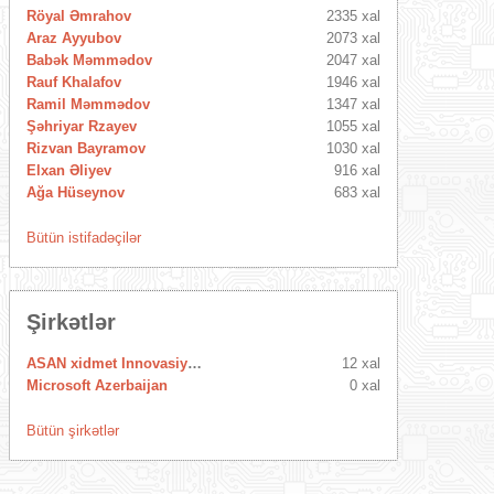
Röyal Əmrahov
2335 xal
Araz Ayyubov
2073 xal
Babək Məmmədov
2047 xal
Rauf Khalafov
1946 xal
Ramil Məmmədov
1347 xal
Şəhriyar Rzayev
1055 xal
Rizvan Bayramov
1030 xal
Elxan Əliyev
916 xal
Ağa Hüseynov
683 xal
Bütün istifadəçilər
Şirkətlər
ASAN xidmet Innovasiya Mərkəzi
12 xal
Microsoft Azerbaijan
0 xal
Bütün şirkətlər