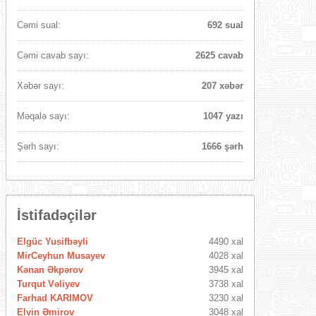
Cəmi sual:
692 sual
Cəmi cavab sayı:
2625 cavab
Xəbər sayı:
207 xəbər
Məqalə sayı:
1047 yazı
Şərh sayı:
1666 şərh
İstifadəçilər
Elgüc Yusifbəyli
4490 xal
MirCeyhun Musayev
4028 xal
Kənan Əkpərov
3945 xal
Turqut Vəliyev
3738 xal
Farhad KARIMOV
3230 xal
Elvin Əmirov
3048 xal