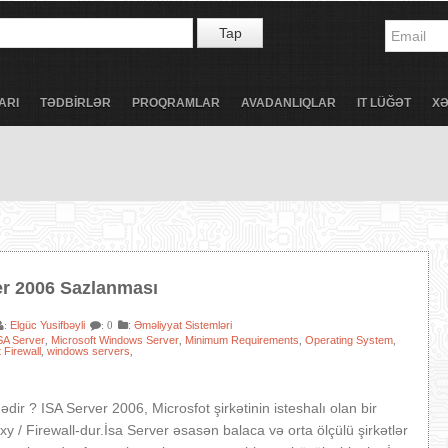
Tap
ARI
TƏDBİRLƏR
PROQRAMLAR
AVADANLIQLAR
IT LÜĞƏT
X
er 2006 Sazlanması
Elgüc Yusifbəyli
:
Əməliyyat Sistemləri
:
: 0
SA Server
Microsoft Windows Server
Minimum Requirements
Operating System
,
,
,
,
 Firewall
windows servers
,
,
dir ? ISA Server 2006, Microsfot şirkətinin isteshalı olan bir
xy / Firewall-dur.İsa Server əsasən balaca və orta ölçülü şirkətlər