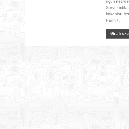
üçün nəzrdə
Server istif
imkanları öz
Farm / ...
Ətraflı oxu