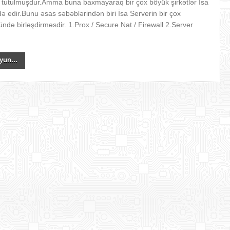
 tutulmuşdur.Amma buna baxmayaraq bir çox böyük şirkətlər İsa
adə edir.Bunu əsas səbəblərindən biri İsa Serverin bir çox
ündə birləşdirməsdir. 1.Prox / Secure Nat / Firewall 2.Server
yun...