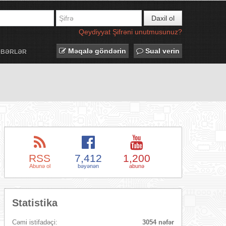
Daxil ol
Qeydiyyat
Şifrəni unutmusunuz?
Məqalə göndərin
Sual verin
ƏBƏRLƏR
RSS
7,412
1,200
Abunə ol
bəyənən
abunə
Statistika
Cəmi istifadəçi:
3054 nəfər