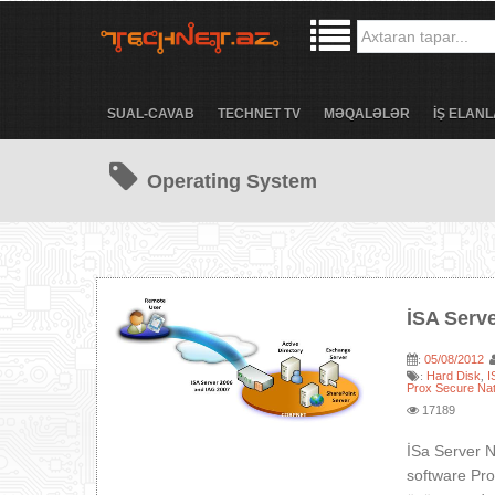
SUAL-CAVAB
TECHNET TV
MƏQALƏLƏR
İŞ ELANL
Operating System
İSA Serv
05/08/2012
:
Hard Disk
I
:
,
Prox Secure Nat
17189
İSa Server Nə
software Pro