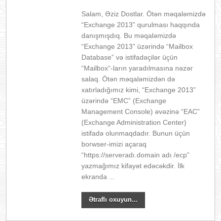
Salam, Əziz Dostlar. Ötən məqaləmizdə
“Exchange 2013” qurulması haqqında
danışmışdıq. Bu məqaləmizdə
“Exchange 2013” üzərində “Mailbox
Database” və istifadəçilər üçün
“Mailbox“-ların yaradılmasına nəzər
salaq. Ötən məqaləmizdən də
xatırladığımız kimi, “Exchange 2013”
üzərində “EMC” (Exchange
Management Console) əvəzinə “EAC”
(Exchange Administration Center)
istifadə olunmaqdadır. Bunun üçün
borwser-imizi açaraq
“https://serveradı.domain adı /ecp”
yazmağımız kifayət edəcəkdir. İlk
ekranda ...
Ətraflı oxuyun...