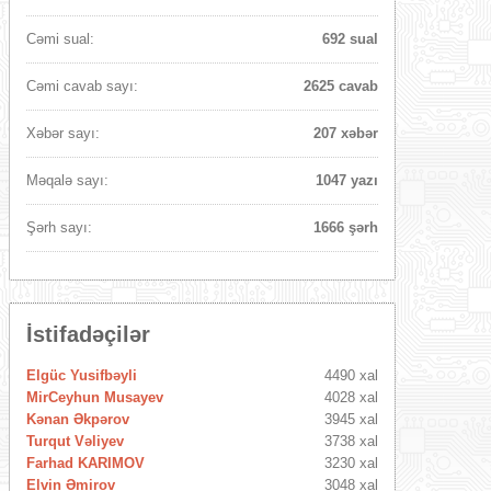
Cəmi sual:
692 sual
Cəmi cavab sayı:
2625 cavab
Xəbər sayı:
207 xəbər
Məqalə sayı:
1047 yazı
Şərh sayı:
1666 şərh
İstifadəçilər
Elgüc Yusifbəyli
4490 xal
MirCeyhun Musayev
4028 xal
Kənan Əkpərov
3945 xal
Turqut Vəliyev
3738 xal
Farhad KARIMOV
3230 xal
Elvin Əmirov
3048 xal