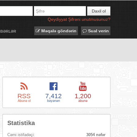
Daxil ol
Qeydiyyat
Şifrəni unutmusunuz?
Məqalə göndərin
Sual verin
ƏBƏRLƏR
RSS
7,412
1,200
Abunə ol
bəyənən
abunə
Statistika
Cəmi istifadəçi:
3054 nəfər