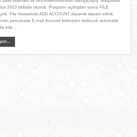
un daxil edilməsi və tənzimlənməsindən danışacayıq. Məqalədə
fice 2013 istifadə olunub. Proqramı açdıqdan sonra FİLE
eçirik. File hissəsində ADD ACCOUNT deyərək davam edirik.
ıxan pəncərədə E-mail Account bölməsini doldurub avtomatik
ə edə ...
yun...