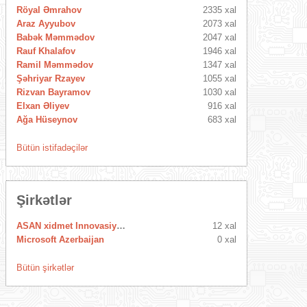
Röyal Əmrahov
2335 xal
Araz Ayyubov
2073 xal
Babək Məmmədov
2047 xal
Rauf Khalafov
1946 xal
Ramil Məmmədov
1347 xal
Şəhriyar Rzayev
1055 xal
Rizvan Bayramov
1030 xal
Elxan Əliyev
916 xal
Ağa Hüseynov
683 xal
Bütün istifadəçilər
Şirkətlər
ASAN xidmet Innovasiya Mərkəzi
12 xal
Microsoft Azerbaijan
0 xal
Bütün şirkətlər