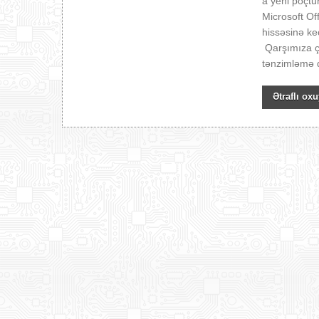
a yeni poçt
Microsoft Of
hissəsinə k
Qarşımıza ç
tənzimləmə d
Ətraflı oxu