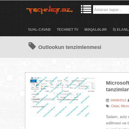
SUAL-CAVAB
TECHNET TV
MƏQALƏLƏR
İŞ ELANL
Outlookun tenzimlenmesi
Microsof
tənzimlə
04/09/2012
:
Clean
Micro
:
,
Salam, əziz 
edilməsi və 