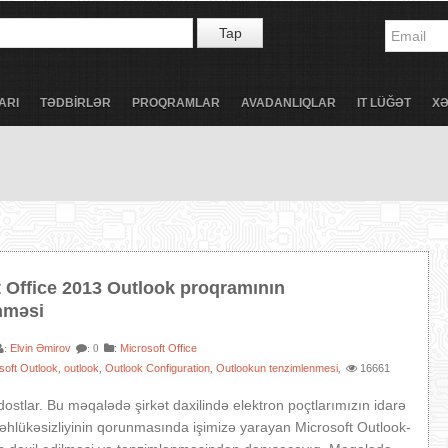
Tap
ARI
TƏDBİRLƏR
PROQRAMLAR
AVADANLIQLAR
IT LÜĞƏT
X
t Office 2013 Outlook proqramının
nməsi
Elvin Əmirov
:
Microsoft Office
:
: 0
soft Outlook
outlook
Outlook Configuration
Outlookun tenzimlenmesi
16661
,
,
,
,
dostlar. Bu məqalədə şirkət daxilində elektron poçtlarımızın idarə
təhlükəsizliyinin qorunmasında işimizə yarayan Microsoft Outlook-