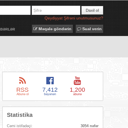
Daxil ol
Qeydiyyat
Şifrəni unutmusunuz?
Məqalə göndərin
Sual verin
ƏBƏRLƏR
RSS
7,412
1,200
Abunə ol
bəyənən
abunə
Statistika
Cəmi istifadəçi:
3054 nəfər