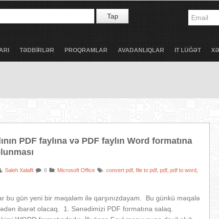
Tap
ARI
TƏDBİRLƏR
PROQRAMLAR
AVADANLIQLAR
IT LÜĞƏT
X
ının PDF faylına və PDF faylın Word formatına
olunması
Saleh Xalafli
:
Microsoft Office
convert pdf
file to pdf
pdf
pdf to word
:
: 0
:
,
,
,
,
ar bu gün yeni bir məqaləm ilə qarşınızdayam. Bu günkü məqalə
sədən ibarət olacaq. 1. Sənədimizi PDF formatına salaq.