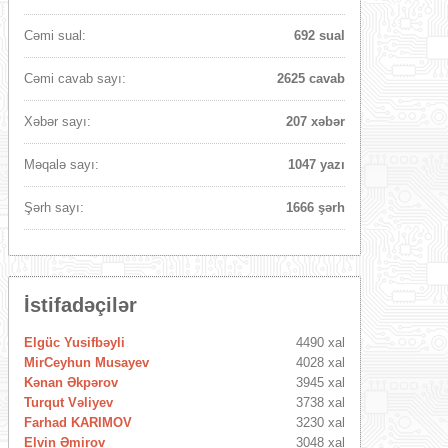
Cəmi sual:
692 sual
Cəmi cavab sayı:
2625 cavab
Xəbər sayı:
207 xəbər
Məqalə sayı:
1047 yazı
Şərh sayı:
1666 şərh
İstifadəçilər
Elgüc Yusifbəyli
4490 xal
MirCeyhun Musayev
4028 xal
Kənan Əkpərov
3945 xal
Turqut Vəliyev
3738 xal
Farhad KARIMOV
3230 xal
Elvin Əmirov
3048 xal