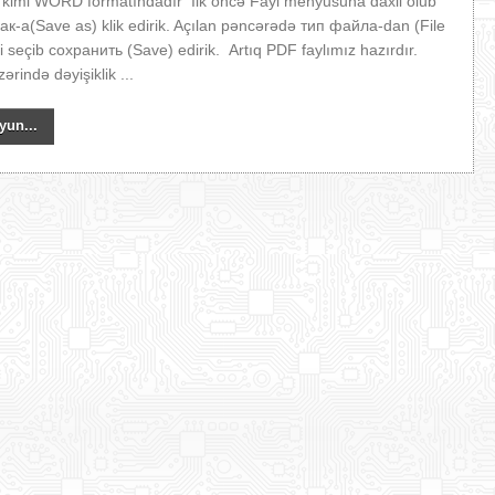
kimi WORD formatındadır İlk öncə Fayl menyusuna daxil olub
к-a(Save as) klik edirik. Açılan pəncərədə тип файла-dan (File
 seçib сохранить (Save) edirik. Artıq PDF faylımız hazırdır.
rində dəyişiklik ...
yun...