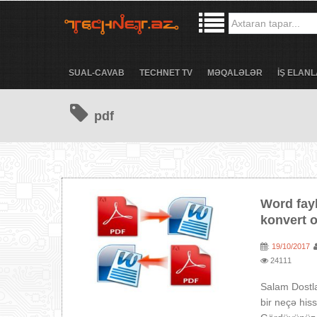
SUAL-CAVAB
TECHNET TV
MƏQALƏLƏR
İŞ ELANL
pdf
Word fayl
konvert 
19/10/2017
:
24111
Salam Dostl
bir neçə his