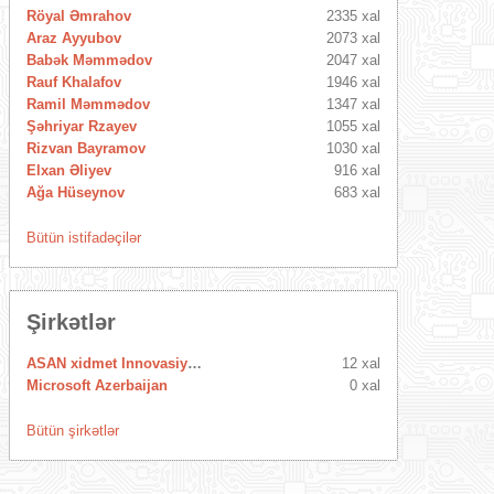
Röyal Əmrahov
2335 xal
Araz Ayyubov
2073 xal
Babək Məmmədov
2047 xal
Rauf Khalafov
1946 xal
Ramil Məmmədov
1347 xal
Şəhriyar Rzayev
1055 xal
Rizvan Bayramov
1030 xal
Elxan Əliyev
916 xal
Ağa Hüseynov
683 xal
Bütün istifadəçilər
Şirkətlər
ASAN xidmet Innovasiya Mərkəzi
12 xal
Microsoft Azerbaijan
0 xal
Bütün şirkətlər