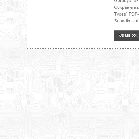
Gördüyünüz 
Сохранить ка
Types) PDF-i
Sənədimiz üzə
Ətraflı oxu