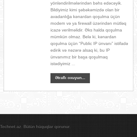
yönləndirilmələrindən bəhs edəcəyik.
Bildiyimiz kimi şəbəkəmizdə olan bir
avadanlığa kənardan qoşulma üçün
modem və ya firewall üzərindən mütləq
icazə verilməlidir. Əks halda qoşulma
mümkün olmaz. Belə ki, kənardan
qoşulma üçün “Public IP ünvanı” istifadə
edirik və nəzərə alsaq ki, bu IP
ünvanımız bir başa qoşulmaq
istədiyimiz ...
Ətraflı oxuyun...
Technet.az. Bütün hüquqlar qorunur.