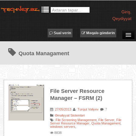
Giriş
,
Qeydiyyat
Sual verin
Məqalə göndərin
SUAL-CAVAB
Quota Managament
TECHNET TV
MƏQALƏLƏR
İŞ ELANLARI
TƏDBİRLƏR
File Server Resource
PROQRAMLAR
Manager – FSRM (2)
AVADANLIQLAR
27/05/2013
Turqut Vəliyev
:
:
: 7
IT LÜĞƏT
:
Əməliyyat Sistemləri
File Screening Management
File Server
File
:
,
,
XƏBƏRLƏR
Server Resource Manager
Quota Managament
,
,
windows servers
,
8838