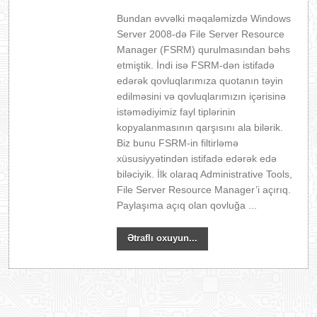
Bundan əvvəlki məqaləmizdə Windows
Server 2008-də File Server Resource
Manager (FSRM) qurulmasından bəhs
etmiştik. İndi isə FSRM-dən istifadə
edərək qovluqlarımıza quotanın təyin
edilməsini və qovluqlarımızın içərisinə
istəmədiyimiz fayl tiplərinin
kopyalanmasının qarşısını ala bilərik.
Biz bunu FSRM-in filtirləmə
xüsusiyyətindən istifadə edərək edə
biləciyik. İlk olaraq Administrative Tools,
File Server Resource Manager’i açırıq.
Paylaşıma açıq olan qovluğa ...
Ətraflı oxuyun...