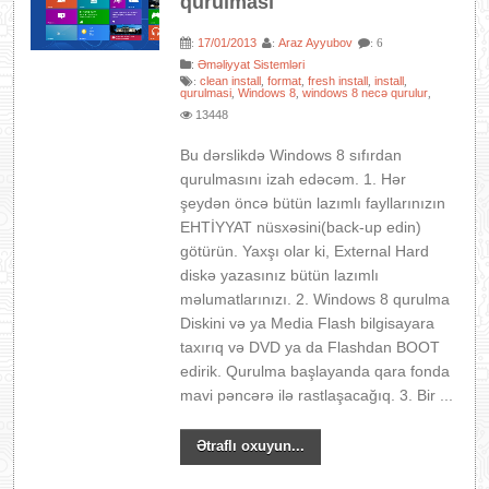
qurulması
17/01/2013
Araz Ayyubov
:
:
: 6
:
Əməliyyat Sistemləri
clean install
format
fresh install
install
:
,
,
,
,
qurulmasi
Windows 8
windows 8 necə qurulur
,
,
,
13448
Bu dərslikdə Windows 8 sıfırdan
qurulmasını izah edəcəm. 1. Hər
şeydən öncə bütün lazımlı fayllarınızın
EHTİYYAT nüsxəsini(back-up edin)
götürün. Yaxşı olar ki, External Hard
diskə yazasınız bütün lazımlı
məlumatlarınızı. 2. Windows 8 qurulma
Diskini və ya Media Flash bilgisayara
taxırıq və DVD ya da Flashdan BOOT
edirik. Qurulma başlayanda qara fonda
mavi pəncərə ilə rastlaşacağıq. 3. Bir ...
Ətraflı oxuyun...