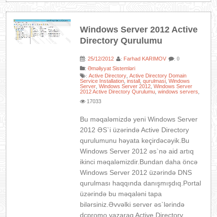
Windows Server 2012 Active
Directory Qurulumu
25/12/2012
Farhad KARIMOV
:
:
: 0
:
Əməliyyat Sistemləri
Active Directory
Active Directory Domain
:
,
Service Installation
install
qurulmasi
Windows
,
,
,
Server
Windows Server 2012
Windows Server
,
,
2012 Active Directory Qurulumu
windows servers
,
,
17033
Bu məqaləmizdə yeni Windows Server
2012 ƏS`i üzərində Active Directory
qurulumunu həyata keçirdəcəyik.Bu
Windows Server 2012 əs`nə aid artıq
ikinci məqaləmizdir.Bundan daha öncə
Windows Server 2012 üzərində DNS
qurulması haqqında danışmışdıq.Portal
üzərində bu məqaləni tapa
bilərsiniz.Əvvəlki server əs`lərində
dcpromo yazaraq Active Directory