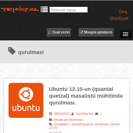
Giriş
,
Qeydiyyat
Sual verin
Məqalə göndərin
SUAL-CAVAB
qurulmasi
TECHNET TV
MƏQALƏLƏR
İŞ ELANLARI
TƏDBİRLƏR
Ubuntu 12.10-un (quantal
PROQRAMLAR
quetzal) masaüstü mühitində
AVADANLIQLAR
qurulması.
IT LÜĞƏT
08/03/2013
TechNet Bot
:
:
: 1
:
Əməliyyat Sistemləri
XƏBƏRLƏR
installation
quantal quetzal
qurulmasi
ubuntu
:
,
,
,
12.10
,