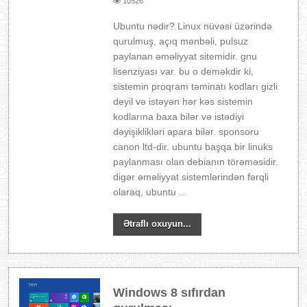
10526
Ubuntu nədir? Linux nüvəsi üzərində
qurulmuş, açıq mənbəli, pulsuz
paylanan əməliyyat sitemidir. gnu
lisenziyası var. bu o deməkdir ki,
sistemin proqram təminatı kodları gizli
deyil və istəyən hər kəs sistemin
kodlarına baxa bilər və istədiyi
dəyişiklikləri apara bilər. sponsoru
canon ltd-dir. ubuntu başqa bir linuks
paylanması olan debianın törəməsidir.
digər əməliyyat sistemlərindən fərqli
olaraq, ubuntu ...
Ətraflı oxuyun...
Windows 8 sıfırdan