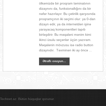
ölkəmizdə bir proqram təminatının
dizaynını da, funksionallığını da bir
nəfər hazırlayır. Bu çətinlik qarşısında
proqramçının iki seçimi olur: ya 0-dan
dizayn edir, ya da internetdən işinə
yarayacaq komponentləri tapıb
birləşdirir. Bu məqaləni mənim kimi
ikinci üsulu seçənlər üçün yazıram.
Məqalənin mövzusu isə radio button
dizaynıdır. Təxminən iki ay öncə ...
Ətraflı oxuyun...
Technet.az. Bütün hüquqlar qorunur.