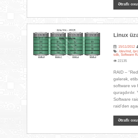
Ətraflı oxu
Linux üz
15/11/2012
:
/dev/md
/pr
:
,
sdb
Software R
,
22135
RAID – “Redu
gələrək, eti
software və h
quraşdırılır.
Software rai
raid’dən aşa
Ətraflı oxu