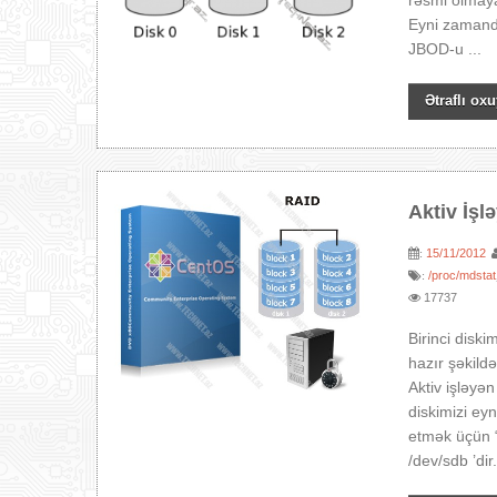
rəsmi olmayan
Eyni zamanda
JBOD-u ...
Ətraflı oxu
Aktiv İş
15/11/2012
:
/proc/mdstat
:
17737
Birinci diski
hazır şəkildə
Aktiv işləyə
diskimizi eyn
etmək üçün “
/dev/sdb ’dir.