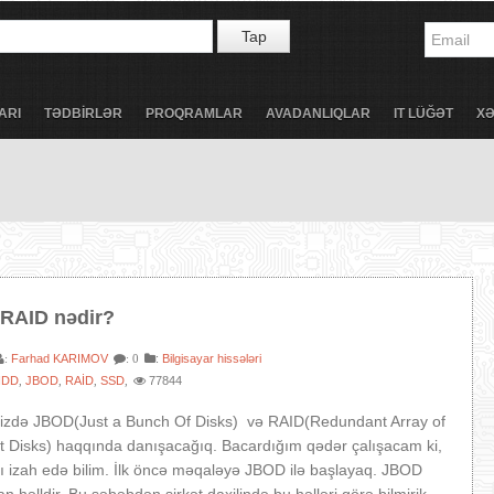
Tap
ARI
TƏDBİRLƏR
PROQRAMLAR
AVADANLIQLAR
IT LÜĞƏT
X
RAID nədir?
Farhad KARIMOV
:
Bilgisayar hissələri
:
: 0
HDD
JBOD
RAİD
SSD
77844
,
,
,
,
zdə JBOD(Just a Bunch Of Disks) və RAID(Redundant Array of
t Disks) haqqında danışacağıq. Bacardığım qədər çalışacam ki,
flı izah edə bilim. İlk öncə məqaləyə JBOD ilə başlayaq. JBOD