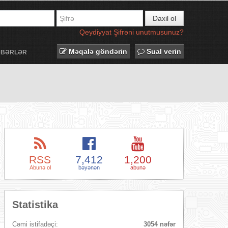
Daxil ol
Qeydiyyat
Şifrəni unutmusunuz?
Məqalə göndərin
Sual verin
ƏBƏRLƏR
RSS
7,412
1,200
Abunə ol
bəyənən
abunə
Statistika
Cəmi istifadəçi:
3054 nəfər