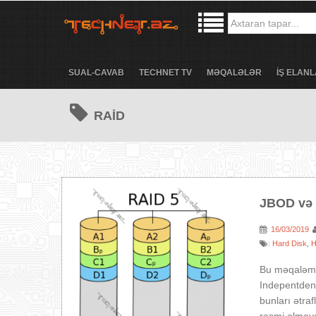
SUAL-CAVAB
TECHNET TV
MƏQALƏLƏR
İŞ ELANL
RAİD
JBOD və 
16/03/2019
:
Hard Disk
:
,
Bu məqaləmi
Indepentden
bunları ətra