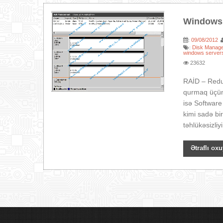
Windows 
09/08/2012
:
Disk Manag
:
windows server
23632
RAİD – Redun
qurmaq üçün 
isə Software
kimi sadə bir
təhlükəsizli
Ətraflı oxu