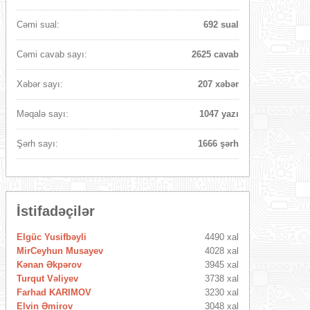
Cəmi sual:
692 sual
Cəmi cavab sayı:
2625 cavab
Xəbər sayı:
207 xəbər
Məqalə sayı:
1047 yazı
Şərh sayı:
1666 şərh
İstifadəçilər
Elgüc Yusifbəyli
4490 xal
MirCeyhun Musayev
4028 xal
Kənan Əkpərov
3945 xal
Turqut Vəliyev
3738 xal
Farhad KARIMOV
3230 xal
Elvin Əmirov
3048 xal