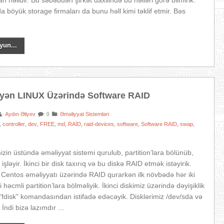
 həlldir. Bu səbəbdən şirkət daxilində bu həlləri görə bilmirik.
 böyük storage firmaları da bunu həll kimi təklif etmir. Bəs
yun...
ləyən LINUX Üzərində Software RAID
Aydın Əliyev
:
Əməliyyat Sistemləri
:
: 0
controller
dev
FREE
md
RAİD
raid-devices
software
Software RAID
swap
,
,
,
,
,
,
,
,
,
,
mizin üstündə əməliyyat sistemi qurulub, partition’lara bölünüb,
 işləyir. İkinci bir disk taxırıq və bu diskə RAID etmək istəyirik.
n Centos əməliyyatı üzərində RAID qurarkən ilk növbədə hər iki
i həcmli partition’lara bölməliyik. İkinci diskimiz üzərində dəyişiklik
fdisk” komandasından istifadə edəcəyik. Disklərimiz /dev/sda və
 İndi bizə lazımdır ...