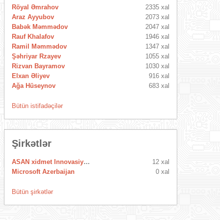
Röyal Əmrahov
2335 xal
Araz Ayyubov
2073 xal
Babək Məmmədov
2047 xal
Rauf Khalafov
1946 xal
Ramil Məmmədov
1347 xal
Şəhriyar Rzayev
1055 xal
Rizvan Bayramov
1030 xal
Elxan Əliyev
916 xal
Ağa Hüseynov
683 xal
Bütün istifadəçilər
Şirkətlər
ASAN xidmet Innovasiya Mərkəzi
12 xal
Microsoft Azerbaijan
0 xal
Bütün şirkətlər