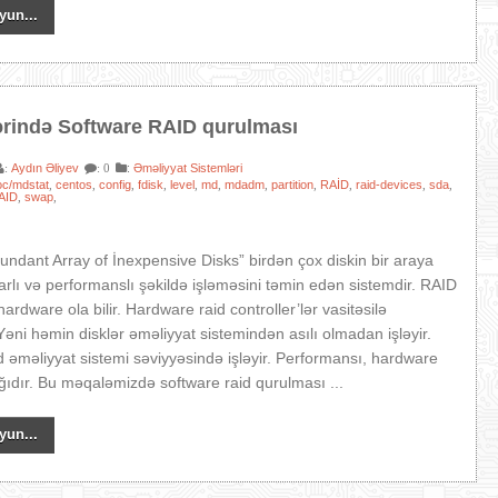
yun...
ərində Software RAID qurulması
Aydın Əliyev
:
Əməliyyat Sistemləri
:
: 0
oc/mdstat
centos
config
fdisk
level
md
mdadm
partition
RAİD
raid-devices
sda
,
,
,
,
,
,
,
,
,
,
,
AID
swap
,
,
ndant Array of İnexpensive Disks” birdən çox diskin bir araya
barlı və performanslı şəkildə işləməsini təmin edən sistemdir. RAID
ardware ola bilir. Hardware raid controller’lər vasitəsilə
 Yəni həmin disklər əməliyyat sistemindən asılı olmadan işləyir.
d əməliyyat sistemi səviyyəsində işləyir. Performansı, hardware
ğıdır. Bu məqaləmizdə software raid qurulması ...
yun...