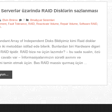
Serverlər üzərində RAID Disklərin sazlanması
Elvin Əmirov
:
Əməliyyat Sistemləri
:
: 7
ement
Fault Tolerance
RAİD
Reactivate Volume
Repair Volume
Software RAID
,
,
,
,
,
,
s
,
dant Array of Independent Disks Bildiyimiz kimi Raid disklər
iki metoddan istifad edə bilərik. Bunlardan biri Hardware digəri
 RAİD tipidir. RAİD bizə nə üçün lazımdır? – bu sadə sualın, özü
 cavabı var – İnformasiyalarımızın sürətli axınını və
yini təmin etmək üçün. Bəs RAİD massiv qurmaq üçün ...
yun...