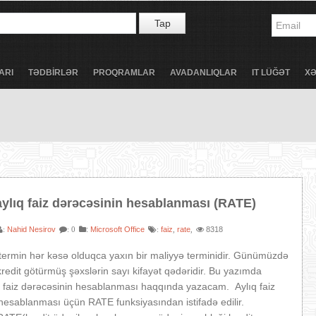
Tap
ARI
TƏDBİRLƏR
PROQRAMLAR
AVADANLIQLAR
IT LÜĞƏT
X
aylıq faiz dərəcəsinin hesablanması (RATE)
Nahid Nesirov
:
Microsoft Office
faiz
rate
8318
:
: 0
:
,
,
termin hər kəsə olduqca yaxın bir maliyyə terminidir. Günümüzdə
redit götürmüş şəxslərin sayı kifayət qədəridir. Bu yazımda
ıq faiz dərəcəsinin hesablanması haqqında yazacam. Aylıq faiz
hesablanması üçün RATE funksiyasından istifadə edilir.