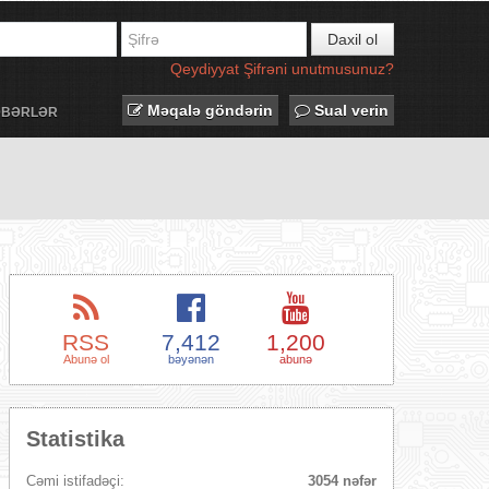
Daxil ol
Qeydiyyat
Şifrəni unutmusunuz?
Məqalə göndərin
Sual verin
ƏBƏRLƏR
RSS
7,412
1,200
Abunə ol
bəyənən
abunə
Statistika
Cəmi istifadəçi:
3054 nəfər