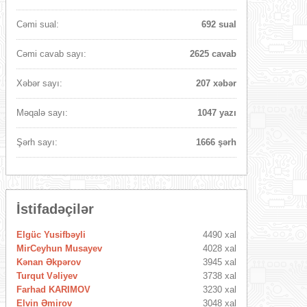
Cəmi sual:
692 sual
Cəmi cavab sayı:
2625 cavab
Xəbər sayı:
207 xəbər
Məqalə sayı:
1047 yazı
Şərh sayı:
1666 şərh
İstifadəçilər
Elgüc Yusifbəyli
4490 xal
MirCeyhun Musayev
4028 xal
Kənan Əkpərov
3945 xal
Turqut Vəliyev
3738 xal
Farhad KARIMOV
3230 xal
Elvin Əmirov
3048 xal