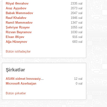
Röyal Əmrahov
2335 xal
Araz Ayyubov
2073 xal
Babək Məmmədov
2047 xal
Rauf Khalafov
1946 xal
Ramil Məmmədov
1347 xal
Şəhriyar Rzayev
1055 xal
Rizvan Bayramov
1030 xal
Elxan Əliyev
916 xal
Ağa Hüseynov
683 xal
Bütün istifadəçilər
Şirkətlər
ASAN xidmet Innovasiya Mərkəzi
12 xal
Microsoft Azerbaijan
0 xal
Bütün şirkətlər