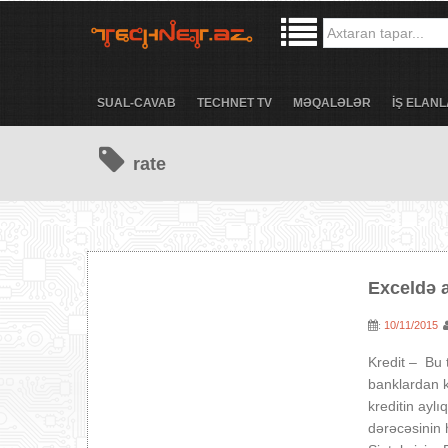
SUAL-CAVAB
TECHNET TV
MƏQALƏLƏR
İŞ ELANL
rate
Exceldə 
10/11/2015
:
Kredit – Bu 
banklardan k
kreditin ayl
dərəcəsinin 