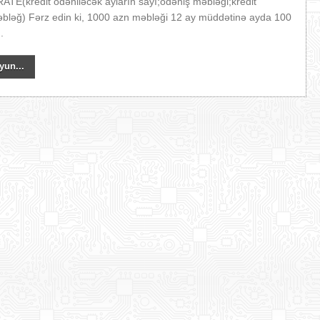
=RATE(kredit ödəniləcək ayların sayı;ödəniş məbləği;kredit
əbləğ) Fərz edin ki, 1000 azn məbləği 12 ay müddətinə ayda 100
.
yun...