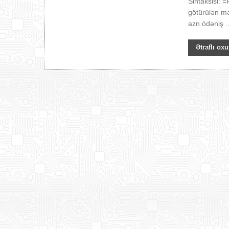
Sintaksisi: 
götürülən m
azn ödəniş ..
Ətraflı oxu