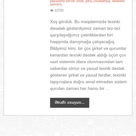
password server 2008
şifrə
Unudulmuş
windows
,
,
,
servers
,
12720
Xoş gördük. Bu məqaləmizdə texinki
dəsətək göstərdiyimiz zaman tez-tez
qarşılaşıdğımız çətinliklərdən biri
haqqında danışmağa çalışacağıq.
Bildyimiz kimi, bir çox şirkət və qurumlar
kənardan texniki dəstək aldığı üçün çox
vaxt sistemin idarə olunmasından tam
xəbərdar olmur və yaxud texnik dəstək
göstərən şirkət və yaxud fərdlər, texiniki
tapşırıqlara doğru əməl etmədən sistem
qurulan zaman hər hansı bir ...
Ətraflı oxuyun...