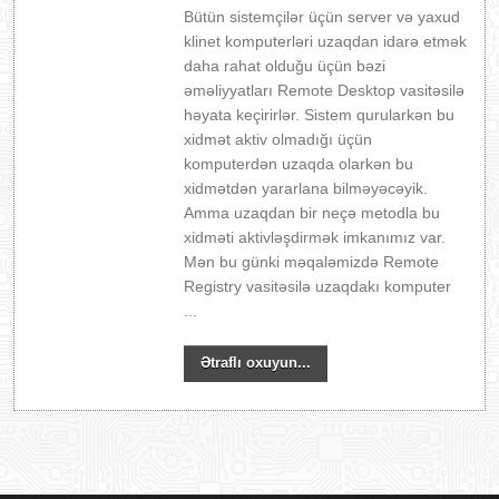
Bütün sistemçilər üçün server və yaxud
klinet komputerləri uzaqdan idarə etmək
daha rahat olduğu üçün bəzi
əməliyyatları Remote Desktop vasitəsilə
həyata keçirirlər. Sistem qurularkən bu
xidmət aktiv olmadığı üçün
komputerdən uzaqda olarkən bu
xidmətdən yararlana bilməyəcəyik.
Amma uzaqdan bir neçə metodla bu
xidməti aktivləşdirmək imkanımız var.
Mən bu günki məqaləmizdə Remote
Registry vasitəsilə uzaqdakı komputer
...
Ətraflı oxuyun...