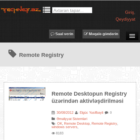
Giriş
,
Qeydiyyat
Sual verin
Məqalə göndərin
SUAL-CAVAB
Remote Registry
TECHNET TV
MƏQALƏLƏR
İŞ ELANLARI
TƏDBİRLƏR
Remote Desktopun Registry
PROQRAMLAR
üzərindən aktivləşdirilməsi
AVADANLIQLAR
30/08/2012
Elgüc Yusifbəyli
:
:
: 0
IT LÜĞƏT
:
Əməliyyat Sistemləri
OK
Remote Desktop
Remote Registry
:
,
,
,
XƏBƏRLƏR
windows servers
,
8183