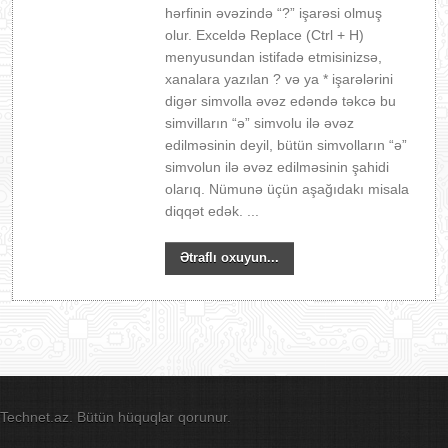
hərfinin əvəzində “?” işarəsi olmuş
olur. Exceldə Replace (Ctrl + H)
menyusundan istifadə etmisinizsə,
xanalara yazılan ? və ya * işarələrini
digər simvolla əvəz edəndə təkcə bu
simvilların “ə” simvolu ilə əvəz
edilməsinin deyil, bütün simvolların “ə”
simvolun ilə əvəz edilməsinin şahidi
olarıq. Nümunə üçün aşağıdakı misala
diqqət edək. ...
Ətraflı oxuyun...
Technet.az. Bütün hüquqlar qorunur.