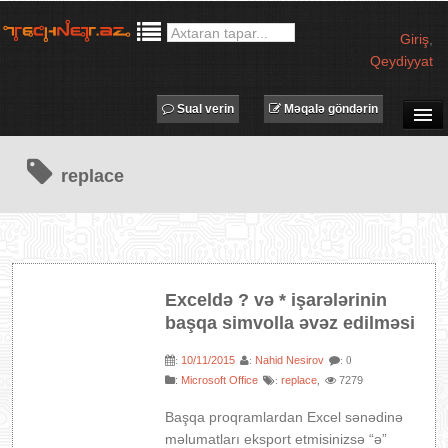
Giriş
,
Qeydiyyat
Sual verin
Məqalə göndərin
SUAL-CAVAB
replace
TECHNET TV
MƏQALƏLƏR
İŞ ELANLARI
TƏDBİRLƏR
Exceldə ? və * işarələrinin
PROQRAMLAR
başqa simvolla əvəz edilməsi
AVADANLIQLAR
10/11/2015
Nahid Nesirov
:
:
: 0
IT LÜĞƏT
:
Microsoft Office
replace
7279
:
,
XƏBƏRLƏR
Başqa proqramlardan Excel sənədinə
məlumatları eksport etmisinizsə “ə”