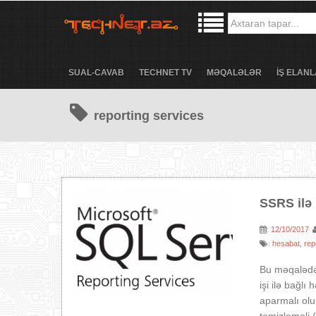
SUAL-CAVAB
TECHNET TV
MƏQALƏLƏR
İŞ ELANL
reporting services
SSRS ilə 
12/10/2017
:
hesabat
rep
:
,
Bu məqalədə
işi ilə bağl
aparmalı olur