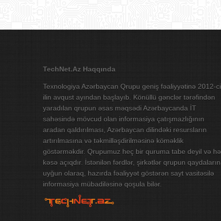
TechNet.Az Haqqında
Texnologiya Azərbaycan Qrupu geniş fəaliyyətinə 2012-ci
ilin avqust ayından başlayıb. Könüllü gənclər tərəfindən
yaradılan qrupun əsas məqsədi Azərbaycanda İT
sahəsində mövcud olan informasiya çatışmazlığının
aradan qaldırılması, Azərbaycan dilindəki resursların
artırılmasına və təkmilləşdirilməsinə köməklik
göstərməkdir. Qrupumuz heç bir quruma tabe deyil və hə
kəsə açıqdır. İstənilən fərdlər, şirkətlər qrupun qaydaları
uyğun olaraq, hazırda fəaliyyət göstərən sayt vasitəsilə
informasiya mübadiləsinə qoşula bilər.