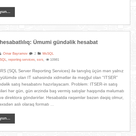
yun...
 hesabatlılıq: Ümumi gündəlik hesabat
Omar Bayramov
:
MsSQL
:
: 2
SQL
reporting services
ssrs
10981
,
,
,
RS (SQL Server Reporting Services) ilə tanışlıq üçün mən yalnız
yülümdə olan IT sahəsində xidmətlər ilə məşğul olan “ITSER”
ündəlik satış hesabatını hazırlayacam. Problem: ITSER-in satış
çiləri hər gün, gün ərzində baş vermiş satışlar haqqında məlumatı
 və direktora göndərirlər. Hesabatda rəqəmlər bəzən dəqiq olmur,
əxsdən aslı olaraq formatı ...
yun...