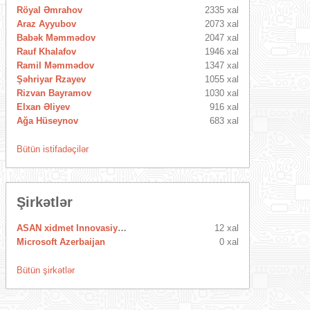
Röyal Əmrahov
2335 xal
Araz Ayyubov
2073 xal
Babək Məmmədov
2047 xal
Rauf Khalafov
1946 xal
Ramil Məmmədov
1347 xal
Şəhriyar Rzayev
1055 xal
Rizvan Bayramov
1030 xal
Elxan Əliyev
916 xal
Ağa Hüseynov
683 xal
Bütün istifadəçilər
Şirkətlər
ASAN xidmet Innovasiya Mərkəzi
12 xal
Microsoft Azerbaijan
0 xal
Bütün şirkətlər