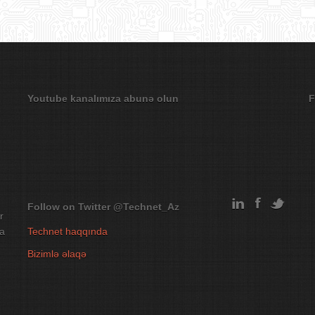
Youtube kanalımıza abunə olun
F
Follow on Twitter
@Technet_Az
r
na
Technet haqqında
Bizimlə əlaqə