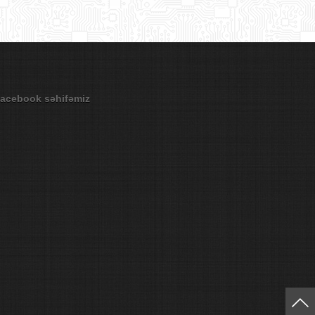
acebook səhifəmiz