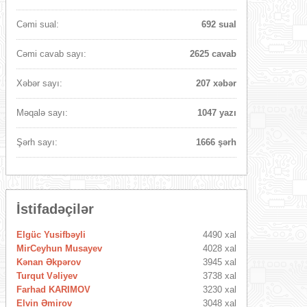
Cəmi sual:
692 sual
Cəmi cavab sayı:
2625 cavab
Xəbər sayı:
207 xəbər
Məqalə sayı:
1047 yazı
Şərh sayı:
1666 şərh
İstifadəçilər
Elgüc Yusifbəyli
4490 xal
MirCeyhun Musayev
4028 xal
Kənan Əkpərov
3945 xal
Turqut Vəliyev
3738 xal
Farhad KARIMOV
3230 xal
Elvin Əmirov
3048 xal