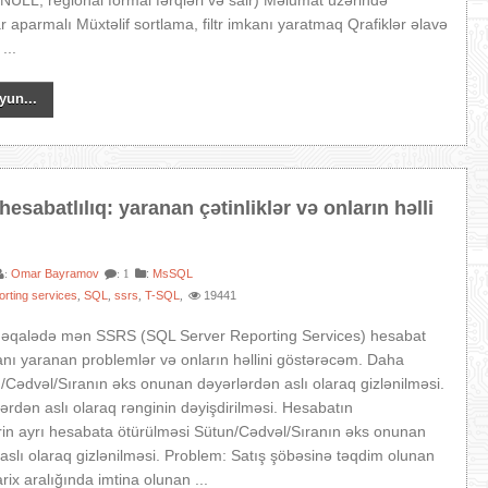
(NULL, regional formal fərqləri və sair) Məlumat üzərində
 aparmalı Müxtəlif sortlama, filtr imkanı yaratmaq Qrafiklər əlavə
...
yun...
hesabatlılıq: yaranan çətinliklər və onların həlli
Omar Bayramov
:
MsSQL
:
: 1
orting services
SQL
ssrs
T-SQL
19441
,
,
,
,
əqalədə mən SSRS (SQL Server Reporting Services) hesabat
anı yaranan problemlər və onların həllini göstərəcəm. Daha
un/Cədvəl/Sıranın əks onunan dəyərlərdən aslı olaraq gizlənilməsi.
rdən aslı olaraq rənginin dəyişdirilməsi. Hesabatın
in ayrı hesabata ötürülməsi Sütun/Cədvəl/Sıranın əks onunan
aslı olaraq gizlənilməsi. Problem: Satış şöbəsinə təqdim olunan
rix aralığında imtina olunan ...