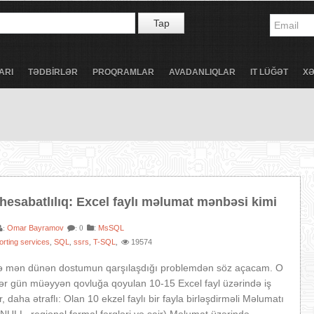
Tap
ARI
TƏDBİRLƏR
PROQRAMLAR
AVADANLIQLAR
IT LÜĞƏT
X
hesabatlılıq: Excel faylı məlumat mənbəsi kimi
Omar Bayramov
:
MsSQL
:
: 0
orting services
SQL
ssrs
T-SQL
19574
,
,
,
,
 mən dünən dostumun qarşılaşdığı problemdən söz açacam. O
ı hər gün müəyyən qovluğa qoyulan 10-15 Excel fayl üzərində iş
, daha ətraflı: Olan 10 ekzel faylı bir fayla birləşdirməli Məlumatı