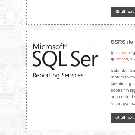
Ətraflı oxu
SSRS ilə
12/10/2017
:
hesabat
MS
:
,
Salamlar. SS
mənim təxəy
şirkətinin g
şöbəsinin iş
satış müdiri
hazırlayan ş
Ətraflı oxu