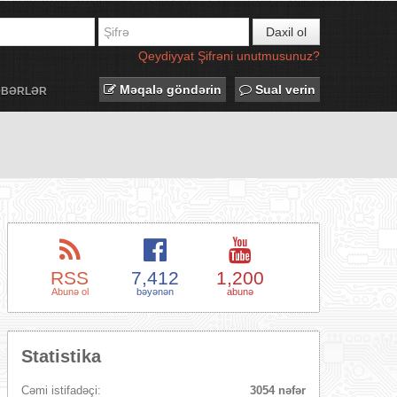
Daxil ol
Qeydiyyat
Şifrəni unutmusunuz?
Məqalə göndərin
Sual verin
ƏBƏRLƏR
RSS
7,412
1,200
Abunə ol
bəyənən
abunə
Statistika
Cəmi istifadəçi:
3054 nəfər