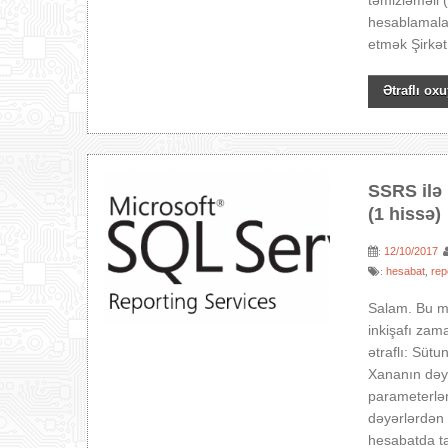
təmizləməli 
hesablamalar
etmək Şirkət 
Ətraflı oxu
SSRS ilə 
(1 hissə)
12/10/2017
:
hesabat
rep
:
,
Salam. Bu m
inkişafı zam
ətraflı: Süt
Xananın dəyə
parameterlər
dəyərlərdən 
hesabatda ta