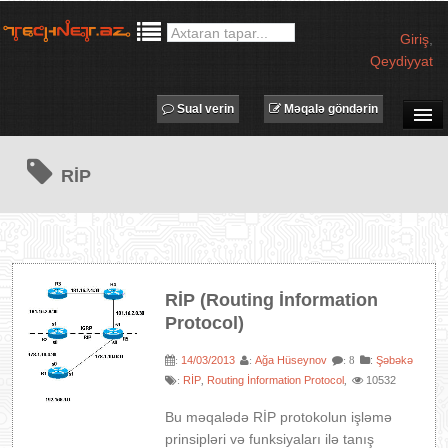
Giriş
,
Qeydiyyat
Sual verin
Məqalə göndərin
SUAL-CAVAB
RİP
TECHNET TV
MƏQALƏLƏR
İŞ ELANLARI
TƏDBİRLƏR
RİP (Routing İnformation
PROQRAMLAR
Protocol)
AVADANLIQLAR
14/03/2013
Ağa Hüseynov
:
Şəbəkə
:
:
: 8
IT LÜĞƏT
RİP
Routing İnformation Protocol
10532
:
,
,
XƏBƏRLƏR
Bu məqalədə RİP protokolun işləmə
prinsipləri və funksiyaları ilə tanış