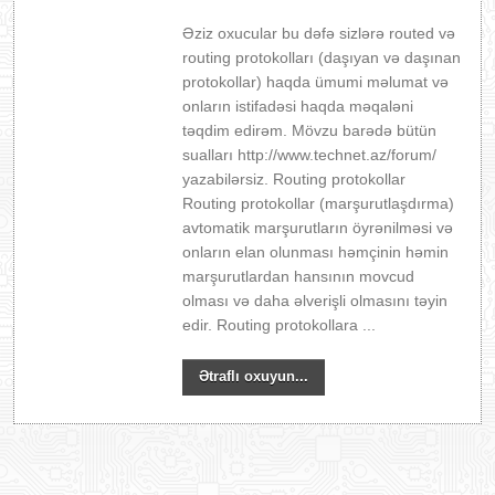
Əziz oxucular bu dəfə sizlərə routed və
routing protokolları (daşıyan və daşınan
protokollar) haqda ümumi məlumat və
onların istifadəsi haqda məqaləni
təqdim edirəm. Mövzu barədə bütün
sualları http://www.technet.az/forum/
yazabilərsiz. Routing protokollar
Routing protokollar (marşurutlaşdırma)
avtomatik marşurutların öyrənilməsi və
onların elan olunması həmçinin həmin
marşurutlardan hansının movcud
olması və daha əlverişli olmasını təyin
edir. Routing protokollara ...
Ətraflı oxuyun...