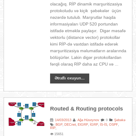
olacağıq. RİP dinamik marşuritizasiya
protokoludu və kiçik şəbəkələr üçün
nəzərdə tutulub. Marşrutlar haqda
informasiyaları UDP 520 portundan
istifadə etməklə paylaşır. Digər məsafə
vektorlu (distance vector) protokollar
kimi RİP-də vaxtdan istifadə edərək
marşuritizasiya məlumatların aralarında
bölüşürlər. Lakin digər protokollardan
fərqli olaraq RİP daha az CPU və ...
Ətraflı oxuyun...
Routed & Routing protocols
14/03/2013
Ağa Hüseynov
:
Şəbəkə
:
:
: 0
BGP
DECnet
EIGRP
İGRP
İS-İS
OSPF
:
,
,
,
,
,
,
RİP
,
15651