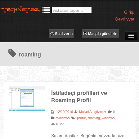
Giriş
,
Qeydiyyat
Sual verin
Məqalə göndərin
SUAL-CAVAB
roaming
TECHNET TV
MƏQALƏLƏR
İŞ ELANLARI
TƏDBİRLƏR
İstifadəçi profilləri və
PROQRAMLAR
Roaming Profil
AVADANLIQLAR
12/10/2016
Murad Adıgözəlov
:
:
: 0
IT LÜĞƏT
:
Windows
profile
roaming
windows
:
,
,
,
10151
XƏBƏRLƏR
Salam dostlar. Bugünki mövzuda sizə