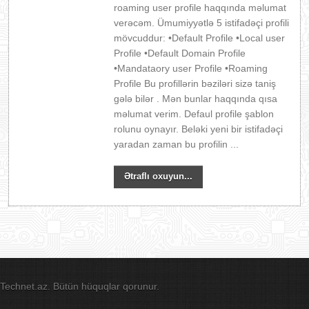
roaming user profile haqqında məlumat
verəcəm. Ümumiyyətlə 5 istifadəçi profili
mövcuddur: •Default Profile •Local user
Profile •Default Domain Profile
•Mandataory user Profile •Roaming
Profile Bu profillərin bəziləri sizə taniş
gələ bilər . Mən bunlar haqqında qısa
məlumat verim. Defaul profile şablon
rolunu oynayır. Beləki yeni bir istifadəçi
yaradan zaman bu profilin ...
Ətraflı oxuyun...
Technet.az. Bütün hüquqlar qorunur.