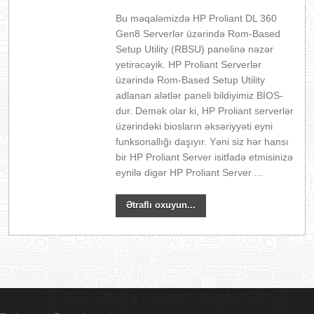
Bu məqaləmizdə HP Proliant DL 360
Gen8 Serverlər üzərində Rom-Based
Setup Utility (RBSU) panelinə nəzər
yetirəcəyik. HP Proliant Serverlər
üzərində Rom-Based Setup Utility
adlanan alətlər paneli bildiyimiz BİOS-
dur. Demək olar ki, HP Proliant serverlər
üzərindəki biosların əksəriyyəti eyni
funksonallığı daşıyır. Yəni siz hər hansı
bir HP Proliant Server isitfadə etmisinizə
eynilə digər HP Proliant Server ...
Ətraflı oxuyun...