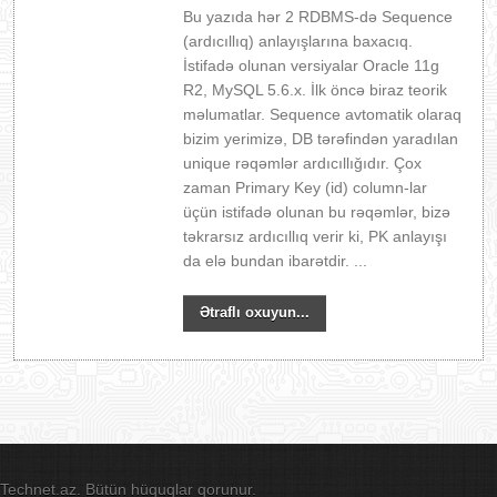
Bu yazıda hər 2 RDBMS-də Sequence
(ardıcıllıq) anlayışlarına baxacıq.
İstifadə olunan versiyalar Oracle 11g
R2, MySQL 5.6.x. İlk öncə biraz teorik
məlumatlar. Sequence avtomatik olaraq
bizim yerimizə, DB tərəfindən yaradılan
unique rəqəmlər ardıcıllığıdır. Çox
zaman Primary Key (id) column-lar
üçün istifadə olunan bu rəqəmlər, bizə
təkrarsız ardıcıllıq verir ki, PK anlayışı
da elə bundan ibarətdir. ...
Ətraflı oxuyun...
Technet.az. Bütün hüquqlar qorunur.