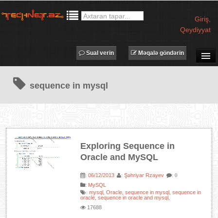
Giriş
,
Qeydiyyat
Sual verin
Məqalə göndərin
SUAL-CAVAB
sequence in mysql
TECHNET TV
MƏQALƏLƏR
İŞ ELANLARI
TƏDBİRLƏR
Exploring Sequence in
PROQRAMLAR
Oracle and MySQL
AVADANLIQLAR
06/12/2013
Şəhriyar Rzayev
:
:
: 0
IT LÜĞƏT
:
MySQL
mysql
Oracle
sequence in mysql
sequence in
:
,
,
,
XƏBƏRLƏR
oracle
sequence in oracle and mysql
,
,
17688